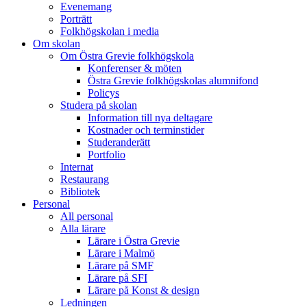
Evenemang
Porträtt
Folkhögskolan i media
Om skolan
Om Östra Grevie folkhögskola
Konferenser & möten
Östra Grevie folkhögskolas alumnifond
Policys
Studera på skolan
Information till nya deltagare
Kostnader och terminstider
Studeranderätt
Portfolio
Internat
Restaurang
Bibliotek
Personal
All personal
Alla lärare
Lärare i Östra Grevie
Lärare i Malmö
Lärare på SMF
Lärare på SFI
Lärare på Konst & design
Ledningen