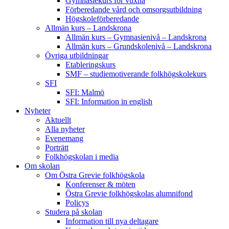
Gymnasiekurs för vuxna
Förberedande vård och omsorgsutbildning
Högskoleförberedande
Allmän kurs – Landskrona
Allmän kurs – Gymnasienivå – Landskrona
Allmän kurs – Grundskolenivå – Landskrona
Övriga utbildningar
Etableringskurs
SMF – studiemotiverande folkhögskolekurs
SFI
SFI: Malmö
SFI: Information in english
Nyheter
Aktuellt
Alla nyheter
Evenemang
Porträtt
Folkhögskolan i media
Om skolan
Om Östra Grevie folkhögskola
Konferenser & möten
Östra Grevie folkhögskolas alumnifond
Policys
Studera på skolan
Information till nya deltagare