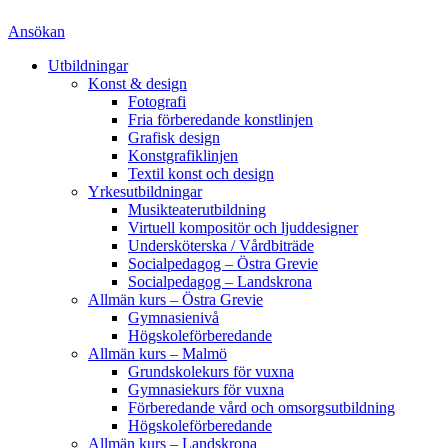
Ansökan
Utbildningar
Konst & design
Fotografi
Fria förberedande konstlinjen
Grafisk design
Konstgrafiklinjen
Textil konst och design
Yrkesutbildningar
Musikteaterutbildning
Virtuell kompositör och ljuddesigner
Undersköterska / Vårdbiträde
Socialpedagog – Östra Grevie
Socialpedagog – Landskrona
Allmän kurs – Östra Grevie
Gymnasienivå
Högskoleförberedande
Allmän kurs – Malmö
Grundskolekurs för vuxna
Gymnasiekurs för vuxna
Förberedande vård och omsorgsutbildning
Högskoleförberedande
Allmän kurs – Landskrona