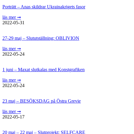
Porträtt – Anas skildrar Ukrainakrigets fasor
läs mer ➞
2022-05-31
27-29 maj – Slututställning: OBLIVION
läs mer ➞
2022-05-24
1 juni – Maxat slutkalas med Konstgrafiken
läs mer ➞
2022-05-24
23 maj – BESÖKSDAG på Östra Grevie
läs mer ➞
2022-05-17
20 maj – 22 maj – Slutprojekt: SELFCARE