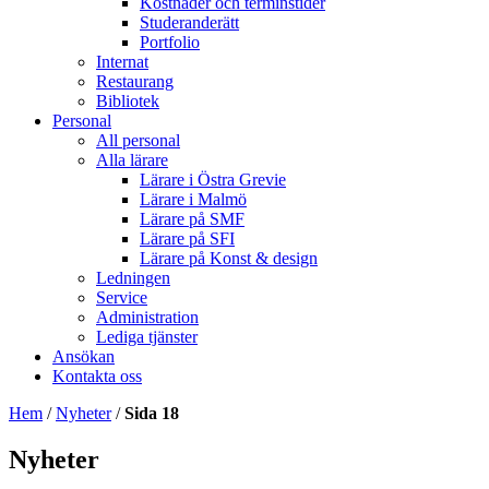
Kostnader och terminstider
Studeranderätt
Portfolio
Internat
Restaurang
Bibliotek
Personal
All personal
Alla lärare
Lärare i Östra Grevie
Lärare i Malmö
Lärare på SMF
Lärare på SFI
Lärare på Konst & design
Ledningen
Service
Administration
Lediga tjänster
Ansökan
Kontakta oss
Hem
/
Nyheter
/
Sida 18
Nyheter