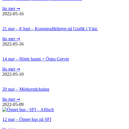
läs mer ➞
2022-05-16
21 maj – 8 Juni – Konstgrafiklinjen på Grafik i Väst.
läs mer ➞
2022-05-16
14 maj – Hörte hamn + Östra Grevie
läs mer ➞
2022-05-10
20 maj – Mörkerstickning
läs mer ➞
2022-05-09
12 maj – Öppet hus på SFI