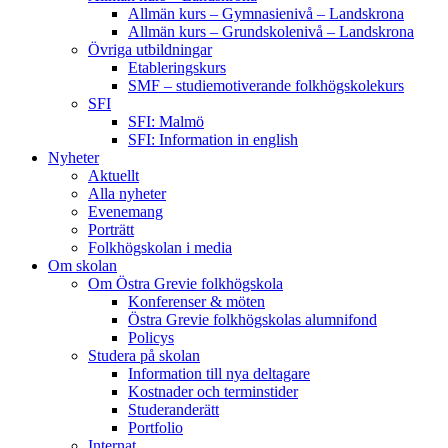
Allmän kurs – Gymnasienivå – Landskrona
Allmän kurs – Grundskolenivå – Landskrona
Övriga utbildningar
Etableringskurs
SMF – studiemotiverande folkhögskolekurs
SFI
SFI: Malmö
SFI: Information in english
Nyheter
Aktuellt
Alla nyheter
Evenemang
Porträtt
Folkhögskolan i media
Om skolan
Om Östra Grevie folkhögskola
Konferenser & möten
Östra Grevie folkhögskolas alumnifond
Policys
Studera på skolan
Information till nya deltagare
Kostnader och terminstider
Studeranderätt
Portfolio
Internat