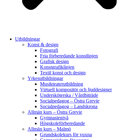
Utbildningar
Konst & design
Fotografi
Fria förberedande konstlinjen
Grafisk design
Konstgrafiklinjen
Textil konst och design
Yrkesutbildningar
Musikteaterutbildning
Virtuell kompositör och ljuddesigner
Undersköterska / Vårdbiträde
Socialpedagog – Östra Grevie
Socialpedagog – Landskrona
Allmän kurs – Östra Grevie
Gymnasienivå
Högskoleförberedande
Allmän kurs – Malmö
Grundskolekurs för vuxna