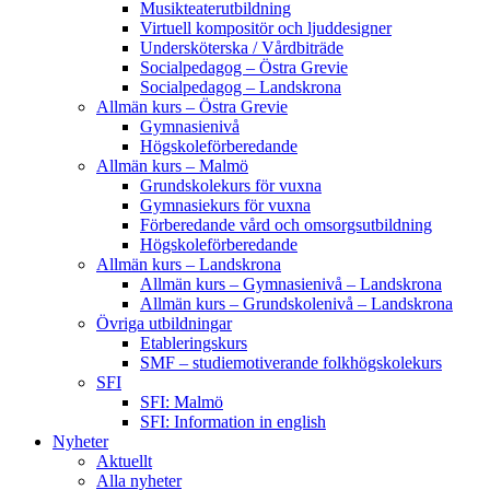
Musikteaterutbildning
Virtuell kompositör och ljuddesigner
Undersköterska / Vårdbiträde
Socialpedagog – Östra Grevie
Socialpedagog – Landskrona
Allmän kurs – Östra Grevie
Gymnasienivå
Högskoleförberedande
Allmän kurs – Malmö
Grundskolekurs för vuxna
Gymnasiekurs för vuxna
Förberedande vård och omsorgsutbildning
Högskoleförberedande
Allmän kurs – Landskrona
Allmän kurs – Gymnasienivå – Landskrona
Allmän kurs – Grundskolenivå – Landskrona
Övriga utbildningar
Etableringskurs
SMF – studiemotiverande folkhögskolekurs
SFI
SFI: Malmö
SFI: Information in english
Nyheter
Aktuellt
Alla nyheter