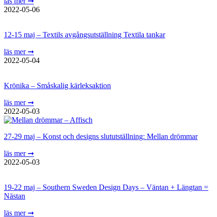
läs mer ➞
2022-05-06
12-15 maj – Textils avgångsutställning Textila tankar
läs mer ➞
2022-05-04
Krönika – Småskalig kärleksaktion
läs mer ➞
2022-05-03
27-29 maj – Konst och designs slututställning: Mellan drömmar
läs mer ➞
2022-05-03
19-22 maj – Southern Sweden Design Days – Väntan + Längtan =
Nästan
läs mer ➞