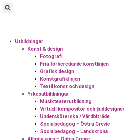
ANSÖKAN
Utbildningar
Konst & design
Fotografi
Fria förberedande konstlinjen
Grafisk design
Konstgrafiklinjen
Textil konst och design
Yrkesutbildningar
Musikteaterutbildning
Virtuell kompositör och ljuddesigner
Undersköterska / Vårdbiträde
Socialpedagog – Östra Grevie
Socialpedagog – Landskrona
Allmän kurs – Östra Grevie