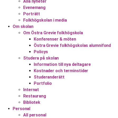
Alla nyheter
Evenemang
Porträtt
Folkhögskolan i media
Om skolan
Om Östra Grevie folkhögskola
Konferenser & möten
Östra Grevie folkhögskolas alumnifond
Policys
Studera på skolan
Information till nya deltagare
Kostnader och terminstider
Studeranderätt
Portfolio
Internat
Restaurang
Bibliotek
Personal
All personal