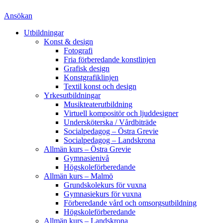
Ansökan
Utbildningar
Konst & design
Fotografi
Fria förberedande konstlinjen
Grafisk design
Konstgrafiklinjen
Textil konst och design
Yrkesutbildningar
Musikteaterutbildning
Virtuell kompositör och ljuddesigner
Undersköterska / Vårdbiträde
Socialpedagog – Östra Grevie
Socialpedagog – Landskrona
Allmän kurs – Östra Grevie
Gymnasienivå
Högskoleförberedande
Allmän kurs – Malmö
Grundskolekurs för vuxna
Gymnasiekurs för vuxna
Förberedande vård och omsorgsutbildning
Högskoleförberedande
Allmän kurs – Landskrona