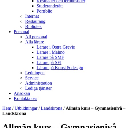
Kostnader och terminstider
Studeranderätt
Portfolio
Internat
Restaurang
Bibliotek
Personal
All personal
Alla lärare
Lärare i Östra Grevie
Lärare i Malmö
Lärare på SMF
Lärare på SFI
Lärare på Konst & design
Ledningen
Service
Administration
Lediga tjänster
Ansökan
Kontakta oss
Hem
/
Utbildningar
/
Landskrona
/
Allmän kurs – Gymnasienivå –
Landskrona
Allmän kurs – Gymnasienivå