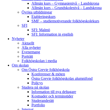
Allmän kurs – Gymnasienivå – Landskrona
Allmän kurs – Grundskolenivå – Landskrona
Övriga utbildningar
Etableringskurs
SMF – studiemotiverande folkhögskolekurs
SFI
SFI: Malmö
SFI: Information in english
Nyheter
Aktuellt
Alla nyheter
Evenemang
Porträtt
Folkhögskolan i media
Om skolan
Om Östra Grevie folkhögskola
Konferenser & möten
Östra Grevie folkhögskolas alumnifond
Policys
Studera på skolan
Information till nya deltagare
Kostnader och terminstider
Studeranderätt
Portfolio
Internat