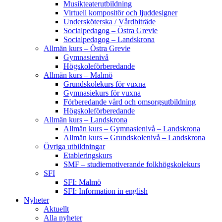
Musikteaterutbildning
Virtuell kompositör och ljuddesigner
Undersköterska / Vårdbiträde
Socialpedagog – Östra Grevie
Socialpedagog – Landskrona
Allmän kurs – Östra Grevie
Gymnasienivå
Högskoleförberedande
Allmän kurs – Malmö
Grundskolekurs för vuxna
Gymnasiekurs för vuxna
Förberedande vård och omsorgsutbildning
Högskoleförberedande
Allmän kurs – Landskrona
Allmän kurs – Gymnasienivå – Landskrona
Allmän kurs – Grundskolenivå – Landskrona
Övriga utbildningar
Etableringskurs
SMF – studiemotiverande folkhögskolekurs
SFI
SFI: Malmö
SFI: Information in english
Nyheter
Aktuellt
Alla nyheter