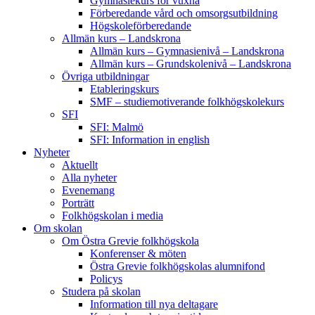
Gymnasiekurs för vuxna
Förberedande vård och omsorgsutbildning
Högskoleförberedande
Allmän kurs – Landskrona
Allmän kurs – Gymnasienivå – Landskrona
Allmän kurs – Grundskolenivå – Landskrona
Övriga utbildningar
Etableringskurs
SMF – studiemotiverande folkhögskolekurs
SFI
SFI: Malmö
SFI: Information in english
Nyheter
Aktuellt
Alla nyheter
Evenemang
Porträtt
Folkhögskolan i media
Om skolan
Om Östra Grevie folkhögskola
Konferenser & möten
Östra Grevie folkhögskolas alumnifond
Policys
Studera på skolan
Information till nya deltagare