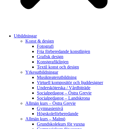
Utbildningar
Konst & design
Fotografi
Fria förberedande konstlinjen
Grafisk design
Konstgrafiklinjen
Textil konst och design
Yrkesutbildningar
Musikteaterutbildning
Virtuell kompositör och ljuddesigner
Undersköterska / Vårdbiträde
Socialpedagog – Östra Grevie
Socialpedagog – Landskrona
Allmän kurs – Östra Grevie
Gymnasienivå
Högskoleförberedande
Allmän kurs – Malmö
Grundskolekurs för vuxna