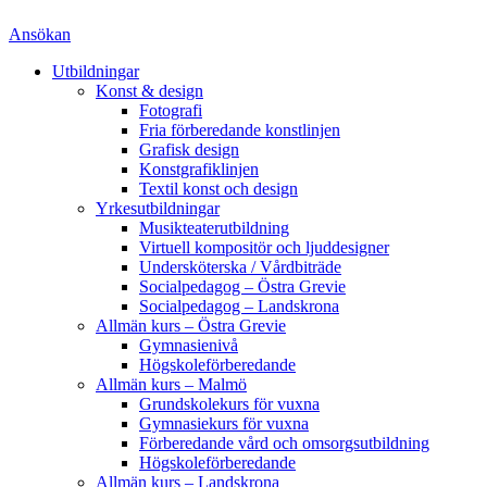
Ansökan
Utbildningar
Konst & design
Fotografi
Fria förberedande konstlinjen
Grafisk design
Konstgrafiklinjen
Textil konst och design
Yrkesutbildningar
Musikteaterutbildning
Virtuell kompositör och ljuddesigner
Undersköterska / Vårdbiträde
Socialpedagog – Östra Grevie
Socialpedagog – Landskrona
Allmän kurs – Östra Grevie
Gymnasienivå
Högskoleförberedande
Allmän kurs – Malmö
Grundskolekurs för vuxna
Gymnasiekurs för vuxna
Förberedande vård och omsorgsutbildning
Högskoleförberedande
Allmän kurs – Landskrona