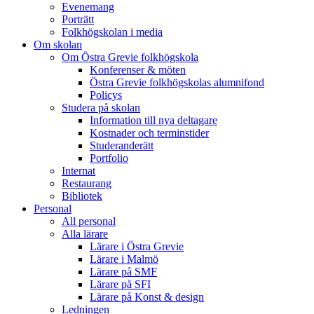
Evenemang
Porträtt
Folkhögskolan i media
Om skolan
Om Östra Grevie folkhögskola
Konferenser & möten
Östra Grevie folkhögskolas alumnifond
Policys
Studera på skolan
Information till nya deltagare
Kostnader och terminstider
Studeranderätt
Portfolio
Internat
Restaurang
Bibliotek
Personal
All personal
Alla lärare
Lärare i Östra Grevie
Lärare i Malmö
Lärare på SMF
Lärare på SFI
Lärare på Konst & design
Ledningen