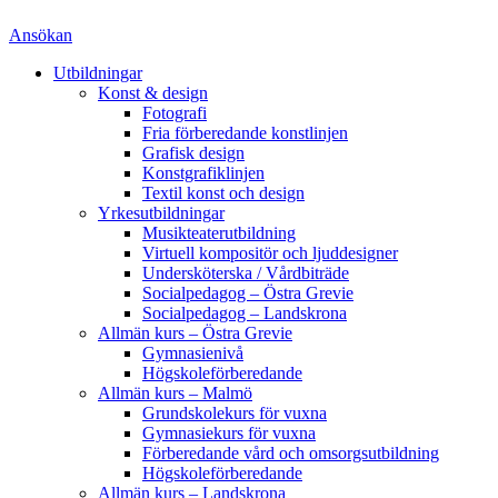
Ansökan
Utbildningar
Konst & design
Fotografi
Fria förberedande konstlinjen
Grafisk design
Konstgrafiklinjen
Textil konst och design
Yrkesutbildningar
Musikteaterutbildning
Virtuell kompositör och ljuddesigner
Undersköterska / Vårdbiträde
Socialpedagog – Östra Grevie
Socialpedagog – Landskrona
Allmän kurs – Östra Grevie
Gymnasienivå
Högskoleförberedande
Allmän kurs – Malmö
Grundskolekurs för vuxna
Gymnasiekurs för vuxna
Förberedande vård och omsorgsutbildning
Högskoleförberedande
Allmän kurs – Landskrona