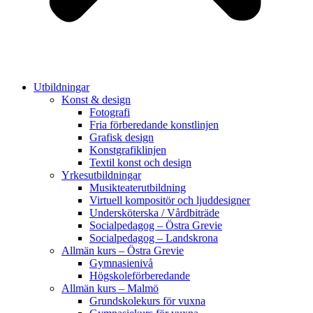
Utbildningar
Konst & design
Fotografi
Fria förberedande konstlinjen
Grafisk design
Konstgrafiklinjen
Textil konst och design
Yrkesutbildningar
Musikteaterutbildning
Virtuell kompositör och ljuddesigner
Undersköterska / Vårdbiträde
Socialpedagog – Östra Grevie
Socialpedagog – Landskrona
Allmän kurs – Östra Grevie
Gymnasienivå
Högskoleförberedande
Allmän kurs – Malmö
Grundskolekurs för vuxna