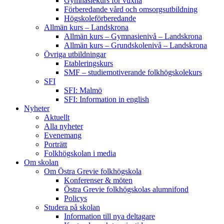
Gymnasiekurs för vuxna
Förberedande vård och omsorgsutbildning
Högskoleförberedande
Allmän kurs – Landskrona
Allmän kurs – Gymnasienivå – Landskrona
Allmän kurs – Grundskolenivå – Landskrona
Övriga utbildningar
Etableringskurs
SMF – studiemotiverande folkhögskolekurs
SFI
SFI: Malmö
SFI: Information in english
Nyheter
Aktuellt
Alla nyheter
Evenemang
Porträtt
Folkhögskolan i media
Om skolan
Om Östra Grevie folkhögskola
Konferenser & möten
Östra Grevie folkhögskolas alumnifond
Policys
Studera på skolan
Information till nya deltagare