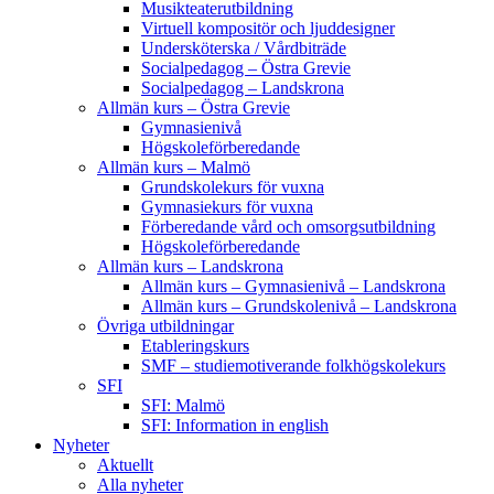
Musikteaterutbildning
Virtuell kompositör och ljuddesigner
Undersköterska / Vårdbiträde
Socialpedagog – Östra Grevie
Socialpedagog – Landskrona
Allmän kurs – Östra Grevie
Gymnasienivå
Högskoleförberedande
Allmän kurs – Malmö
Grundskolekurs för vuxna
Gymnasiekurs för vuxna
Förberedande vård och omsorgsutbildning
Högskoleförberedande
Allmän kurs – Landskrona
Allmän kurs – Gymnasienivå – Landskrona
Allmän kurs – Grundskolenivå – Landskrona
Övriga utbildningar
Etableringskurs
SMF – studiemotiverande folkhögskolekurs
SFI
SFI: Malmö
SFI: Information in english
Nyheter
Aktuellt
Alla nyheter