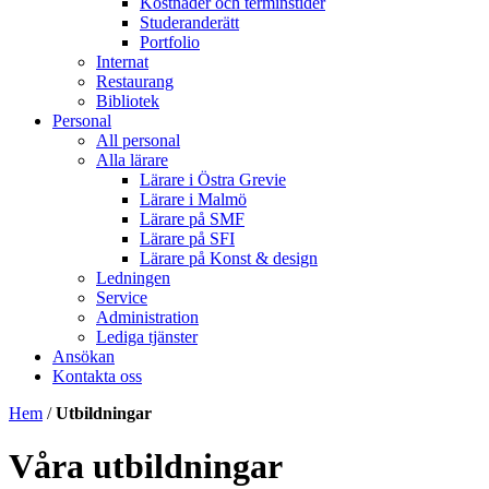
Kostnader och terminstider
Studeranderätt
Portfolio
Internat
Restaurang
Bibliotek
Personal
All personal
Alla lärare
Lärare i Östra Grevie
Lärare i Malmö
Lärare på SMF
Lärare på SFI
Lärare på Konst & design
Ledningen
Service
Administration
Lediga tjänster
Ansökan
Kontakta oss
Hem
/
Utbildningar
Våra utbildningar