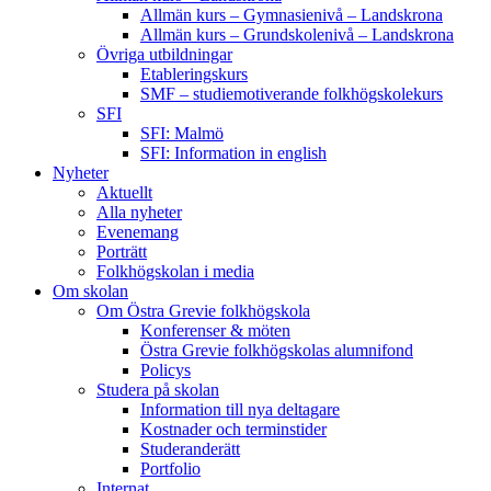
Allmän kurs – Gymnasienivå – Landskrona
Allmän kurs – Grundskolenivå – Landskrona
Övriga utbildningar
Etableringskurs
SMF – studiemotiverande folkhögskolekurs
SFI
SFI: Malmö
SFI: Information in english
Nyheter
Aktuellt
Alla nyheter
Evenemang
Porträtt
Folkhögskolan i media
Om skolan
Om Östra Grevie folkhögskola
Konferenser & möten
Östra Grevie folkhögskolas alumnifond
Policys
Studera på skolan
Information till nya deltagare
Kostnader och terminstider
Studeranderätt
Portfolio
Internat