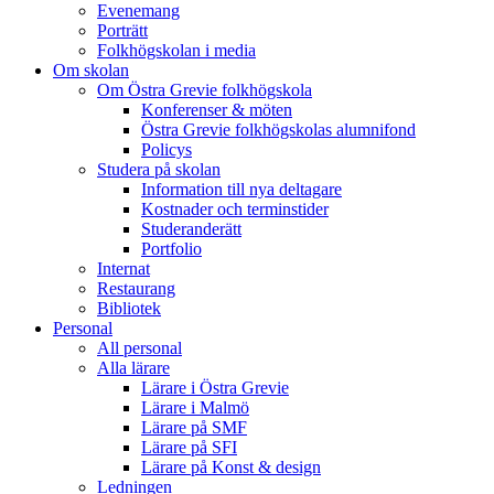
Evenemang
Porträtt
Folkhögskolan i media
Om skolan
Om Östra Grevie folkhögskola
Konferenser & möten
Östra Grevie folkhögskolas alumnifond
Policys
Studera på skolan
Information till nya deltagare
Kostnader och terminstider
Studeranderätt
Portfolio
Internat
Restaurang
Bibliotek
Personal
All personal
Alla lärare
Lärare i Östra Grevie
Lärare i Malmö
Lärare på SMF
Lärare på SFI
Lärare på Konst & design
Ledningen