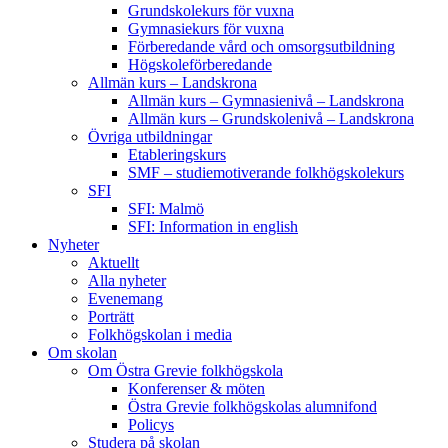
Grundskolekurs för vuxna
Gymnasiekurs för vuxna
Förberedande vård och omsorgsutbildning
Högskoleförberedande
Allmän kurs – Landskrona
Allmän kurs – Gymnasienivå – Landskrona
Allmän kurs – Grundskolenivå – Landskrona
Övriga utbildningar
Etableringskurs
SMF – studiemotiverande folkhögskolekurs
SFI
SFI: Malmö
SFI: Information in english
Nyheter
Aktuellt
Alla nyheter
Evenemang
Porträtt
Folkhögskolan i media
Om skolan
Om Östra Grevie folkhögskola
Konferenser & möten
Östra Grevie folkhögskolas alumnifond
Policys
Studera på skolan