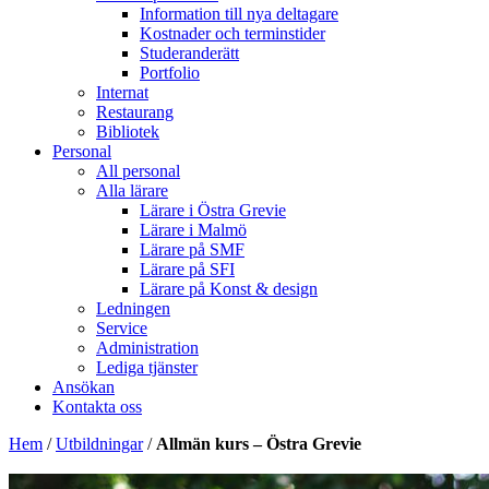
Information till nya deltagare
Kostnader och terminstider
Studeranderätt
Portfolio
Internat
Restaurang
Bibliotek
Personal
All personal
Alla lärare
Lärare i Östra Grevie
Lärare i Malmö
Lärare på SMF
Lärare på SFI
Lärare på Konst & design
Ledningen
Service
Administration
Lediga tjänster
Ansökan
Kontakta oss
Hem
/
Utbildningar
/
Allmän kurs – Östra Grevie