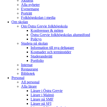
Aktuellt
Alla nyheter
Evenemang
Porträtt
Folkhögskolan i media
Om skolan
Om Östra Grevie folkhögskola
Konferenser & möten
Östra Grevie folkhögskolas alumnifond
Policys
Studera på skolan
Information till nya deltagare
Kostnader och terminstider
Studeranderätt
Portfolio
Internat
Restaurang
Bibliotek
Personal
All personal
Alla lärare
Lärare i Östra Grevie
Lärare i Malmö
Lärare på SMF
Lärare på SFI