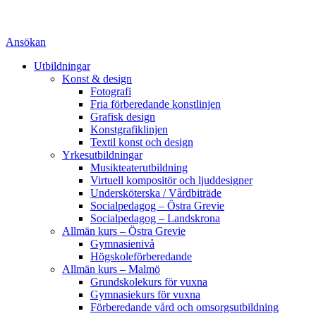
Ansökan
Utbildningar
Konst & design
Fotografi
Fria förberedande konstlinjen
Grafisk design
Konstgrafiklinjen
Textil konst och design
Yrkesutbildningar
Musikteaterutbildning
Virtuell kompositör och ljuddesigner
Undersköterska / Vårdbiträde
Socialpedagog – Östra Grevie
Socialpedagog – Landskrona
Allmän kurs – Östra Grevie
Gymnasienivå
Högskoleförberedande
Allmän kurs – Malmö
Grundskolekurs för vuxna
Gymnasiekurs för vuxna
Förberedande vård och omsorgsutbildning