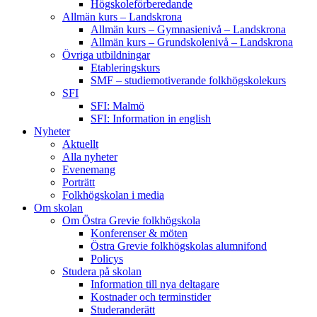
Högskoleförberedande
Allmän kurs – Landskrona
Allmän kurs – Gymnasienivå – Landskrona
Allmän kurs – Grundskolenivå – Landskrona
Övriga utbildningar
Etableringskurs
SMF – studiemotiverande folkhögskolekurs
SFI
SFI: Malmö
SFI: Information in english
Nyheter
Aktuellt
Alla nyheter
Evenemang
Porträtt
Folkhögskolan i media
Om skolan
Om Östra Grevie folkhögskola
Konferenser & möten
Östra Grevie folkhögskolas alumnifond
Policys
Studera på skolan
Information till nya deltagare
Kostnader och terminstider
Studeranderätt