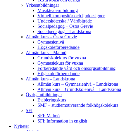
Yrkesutbildningar
Musikteaterutbildning
Virtuell kompositör och ljuddesigner
Undersköterska / Vårdbiträde
Socialpedagog – Östra Grevie
Socialpedagog – Landskrona
Allmän kurs – Östra Grevie
Gymnasienivå
Högskoleförberedande
Allmän kurs – Malmö
Grundskolekurs för vuxna
Gymnasiekurs för vuxna
Förberedande vård och omsorgsutbildning
Högskoleförberedande
Allmän kurs – Landskrona
Allmän kurs – Gymnasienivå – Landskrona
Allmän kurs – Grundskolenivå – Landskrona
Övriga utbildningar
Etableringskurs
SMF – studiemotiverande folkhögskolekurs
SFI
SFI: Malmö
SFI: Information in english
Nyheter