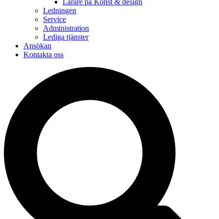
Lärare på Konst & design
Ledningen
Service
Administration
Lediga tjänster
Ansökan
Kontakta oss