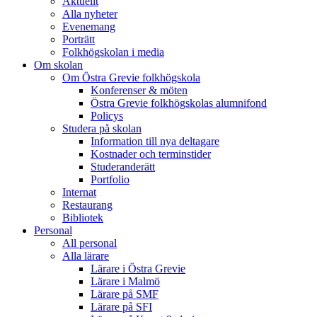
Aktuellt
Alla nyheter
Evenemang
Porträtt
Folkhögskolan i media
Om skolan
Om Östra Grevie folkhögskola
Konferenser & möten
Östra Grevie folkhögskolas alumnifond
Policys
Studera på skolan
Information till nya deltagare
Kostnader och terminstider
Studeranderätt
Portfolio
Internat
Restaurang
Bibliotek
Personal
All personal
Alla lärare
Lärare i Östra Grevie
Lärare i Malmö
Lärare på SMF
Lärare på SFI