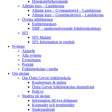
Högskoleförberedande
Allmän kurs – Landskrona
Allmän kurs – Gymnasienivå – Landskrona
Allmän kurs – Grundskolenivå – Landskrona
Övriga utbildningar
Etableringskurs
SMF – studiemotiverande folkhögskolekurs
SFI
SFI: Malmö
SFI: Information in english
Nyheter
Aktuellt
Alla nyheter
Evenemang
Porträtt
Folkhögskolan i media
Om skolan
Om Östra Grevie folkhögskola
Konferenser & möten
Östra Grevie folkhögskolas alumnifond
Policys
Studera på skolan
Information till nya deltagare
Kostnader och terminstider
Studeranderätt