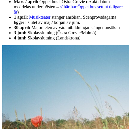
Mars / april:
Öppet hus i Östra Grevie (exakt datum
meddelas under hösten –
såhär har Öppet hus sett ut tidigare
år
)
1 april:
Musikteater
stänger ansökan. Scenprovsdagarna
ligger i slutet av maj / början av juni.
30 april:
Majoriteten av våra utbildningar stänger ansökan
3 juni:
Skolavslutning (Östra Grevie/Malmö)
4 juni:
Skolavslutning (Landskrona)