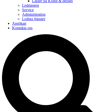
Lärare på Konst & design
Ledningen
Service
Administration
Lediga tjänster
Ansökan
Kontakta oss