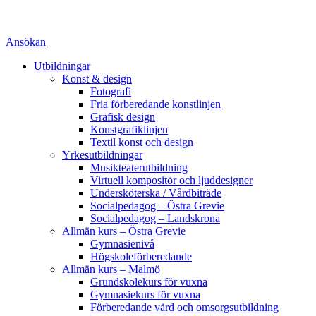
Ansökan
Utbildningar
Konst & design
Fotografi
Fria förberedande konstlinjen
Grafisk design
Konstgrafiklinjen
Textil konst och design
Yrkesutbildningar
Musikteaterutbildning
Virtuell kompositör och ljuddesigner
Undersköterska / Vårdbiträde
Socialpedagog – Östra Grevie
Socialpedagog – Landskrona
Allmän kurs – Östra Grevie
Gymnasienivå
Högskoleförberedande
Allmän kurs – Malmö
Grundskolekurs för vuxna
Gymnasiekurs för vuxna
Förberedande vård och omsorgsutbildning