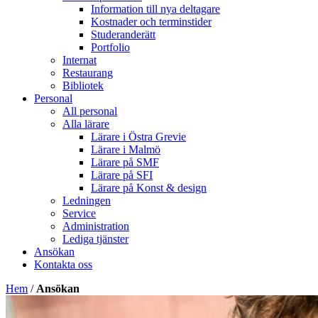
Information till nya deltagare
Kostnader och terminstider
Studeranderätt
Portfolio
Internat
Restaurang
Bibliotek
Personal
All personal
Alla lärare
Lärare i Östra Grevie
Lärare i Malmö
Lärare på SMF
Lärare på SFI
Lärare på Konst & design
Ledningen
Service
Administration
Lediga tjänster
Ansökan
Kontakta oss
Hem
/
Ansökan