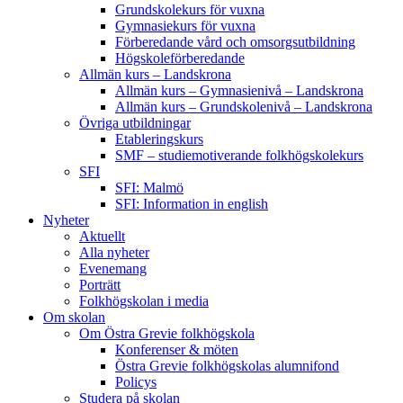
Grundskolekurs för vuxna
Gymnasiekurs för vuxna
Förberedande vård och omsorgsutbildning
Högskoleförberedande
Allmän kurs – Landskrona
Allmän kurs – Gymnasienivå – Landskrona
Allmän kurs – Grundskolenivå – Landskrona
Övriga utbildningar
Etableringskurs
SMF – studiemotiverande folkhögskolekurs
SFI
SFI: Malmö
SFI: Information in english
Nyheter
Aktuellt
Alla nyheter
Evenemang
Porträtt
Folkhögskolan i media
Om skolan
Om Östra Grevie folkhögskola
Konferenser & möten
Östra Grevie folkhögskolas alumnifond
Policys
Studera på skolan