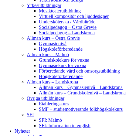
Yrkesutbildningar
Musikteaterutbildning
Virtuell kompositör och ljuddesigner
Undersköterska / Vårdbiträde
Socialpedagog – Östra Grevie
Socialpedagog – Landskrona
Allmän kurs – Östra Grevie
Gymnasienivå
Högskoleförberedande
Allmän kurs – Malmö
Grundskolekurs för vuxna
Gymnasiekurs för vuxna
Förberedande vård och omsorgsutbildning
Högskoleförberedande
Allmän kurs – Landskrona
Allmän kurs – Gymnasienivå – Landskrona
Allmän kurs – Grundskolenivå – Landskrona
Övriga utbildningar
Etableringskurs
SMF – studiemotiverande folkhögskolekurs
SFI
SFI: Malmö
SFI: Information in english
Nyheter