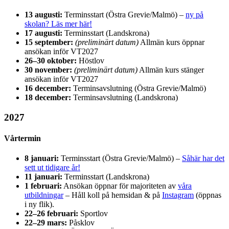
13 augusti:
Terminsstart (Östra Grevie/Malmö) –
ny på
skolan? Läs mer här!
17 augusti:
Terminsstart (Landskrona)
15 september:
(preliminärt datum)
Allmän kurs öppnar
ansökan inför VT2027
26–30 oktober:
Höstlov
30 november:
(preliminärt datum)
Allmän kurs stänger
ansökan inför VT2027
16 december:
Terminsavslutning (Östra Grevie/Malmö)
18 december:
Terminsavslutning (Landskrona)
2027
Vårtermin
8 januari:
Terminsstart (Östra Grevie/Malmö) –
Såhär har det
sett ut tidigare år!
11 januari:
Terminsstart (Landskrona)
1 februari:
Ansökan öppnar för majoriteten av
våra
utbildningar
– Håll koll på hemsidan & på
Instagram
(öppnas
i ny flik).
22–26 februari:
Sportlov
22–29 mars:
Påsklov