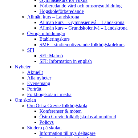
Gymnasiekurs för vuxna
Förberedande vård och omsorgsutbildning
Högskoleförberedande
Allmän kurs – Landskrona
Allmän kurs – Gymnasienivå – Landskrona
Allmän kurs – Grundskolenivå – Landskrona
Övriga utbildningar
Etableringskurs
SMF – studiemotiverande folkhögskolekurs
SFI
SFI: Malmö
SFI: Information in english
Nyheter
Aktuellt
Alla nyheter
Evenemang
Porträtt
Folkhögskolan i media
Om skolan
Om Östra Grevie folkhögskola
Konferenser & möten
Östra Grevie folkhögskolas alumnifond
Policys
Studera på skolan
Information till nya deltagare