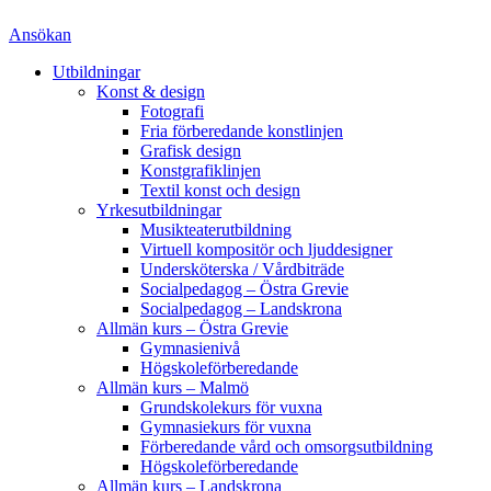
Ansökan
Utbildningar
Konst & design
Fotografi
Fria förberedande konstlinjen
Grafisk design
Konstgrafiklinjen
Textil konst och design
Yrkesutbildningar
Musikteaterutbildning
Virtuell kompositör och ljuddesigner
Undersköterska / Vårdbiträde
Socialpedagog – Östra Grevie
Socialpedagog – Landskrona
Allmän kurs – Östra Grevie
Gymnasienivå
Högskoleförberedande
Allmän kurs – Malmö
Grundskolekurs för vuxna
Gymnasiekurs för vuxna
Förberedande vård och omsorgsutbildning
Högskoleförberedande
Allmän kurs – Landskrona