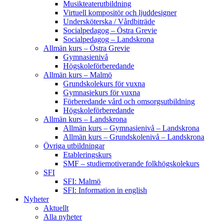
Musikteaterutbildning
Virtuell kompositör och ljuddesigner
Undersköterska / Vårdbiträde
Socialpedagog – Östra Grevie
Socialpedagog – Landskrona
Allmän kurs – Östra Grevie
Gymnasienivå
Högskoleförberedande
Allmän kurs – Malmö
Grundskolekurs för vuxna
Gymnasiekurs för vuxna
Förberedande vård och omsorgsutbildning
Högskoleförberedande
Allmän kurs – Landskrona
Allmän kurs – Gymnasienivå – Landskrona
Allmän kurs – Grundskolenivå – Landskrona
Övriga utbildningar
Etableringskurs
SMF – studiemotiverande folkhögskolekurs
SFI
SFI: Malmö
SFI: Information in english
Nyheter
Aktuellt
Alla nyheter