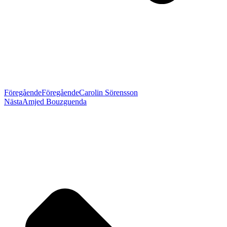
Föregående
Föregående
Carolin Sörensson
Nästa
Amjed Bouzguenda