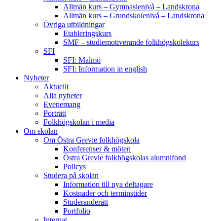
Allmän kurs – Gymnasienivå – Landskrona
Allmän kurs – Grundskolenivå – Landskrona
Övriga utbildningar
Etableringskurs
SMF – studiemotiverande folkhögskolekurs
SFI
SFI: Malmö
SFI: Information in english
Nyheter
Aktuellt
Alla nyheter
Evenemang
Porträtt
Folkhögskolan i media
Om skolan
Om Östra Grevie folkhögskola
Konferenser & möten
Östra Grevie folkhögskolas alumnifond
Policys
Studera på skolan
Information till nya deltagare
Kostnader och terminstider
Studeranderätt
Portfolio
Internat