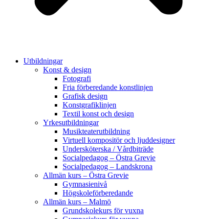
Utbildningar
Konst & design
Fotografi
Fria förberedande konstlinjen
Grafisk design
Konstgrafiklinjen
Textil konst och design
Yrkesutbildningar
Musikteaterutbildning
Virtuell kompositör och ljuddesigner
Undersköterska / Vårdbiträde
Socialpedagog – Östra Grevie
Socialpedagog – Landskrona
Allmän kurs – Östra Grevie
Gymnasienivå
Högskoleförberedande
Allmän kurs – Malmö
Grundskolekurs för vuxna