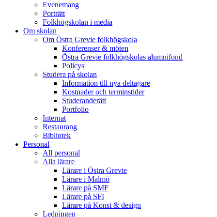
Evenemang
Porträtt
Folkhögskolan i media
Om skolan
Om Östra Grevie folkhögskola
Konferenser & möten
Östra Grevie folkhögskolas alumnifond
Policys
Studera på skolan
Information till nya deltagare
Kostnader och terminstider
Studeranderätt
Portfolio
Internat
Restaurang
Bibliotek
Personal
All personal
Alla lärare
Lärare i Östra Grevie
Lärare i Malmö
Lärare på SMF
Lärare på SFI
Lärare på Konst & design
Ledningen