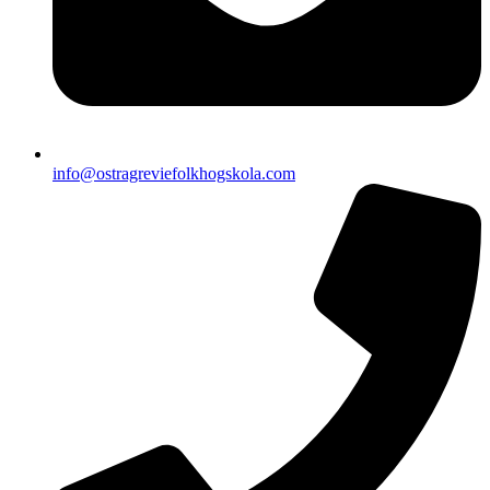
info@ostragreviefolkhogskola.com