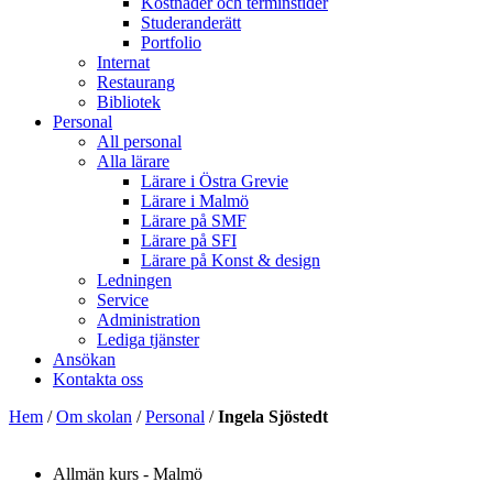
Kostnader och terminstider
Studeranderätt
Portfolio
Internat
Restaurang
Bibliotek
Personal
All personal
Alla lärare
Lärare i Östra Grevie
Lärare i Malmö
Lärare på SMF
Lärare på SFI
Lärare på Konst & design
Ledningen
Service
Administration
Lediga tjänster
Ansökan
Kontakta oss
Hem
/
Om skolan
/
Personal
/
Ingela Sjöstedt
Allmän kurs - Malmö