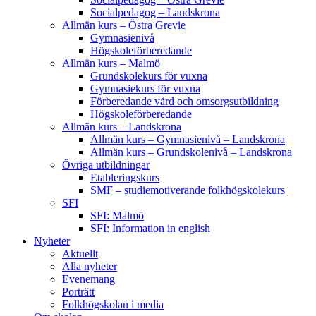
Socialpedagog – Landskrona
Allmän kurs – Östra Grevie
Gymnasienivå
Högskoleförberedande
Allmän kurs – Malmö
Grundskolekurs för vuxna
Gymnasiekurs för vuxna
Förberedande vård och omsorgsutbildning
Högskoleförberedande
Allmän kurs – Landskrona
Allmän kurs – Gymnasienivå – Landskrona
Allmän kurs – Grundskolenivå – Landskrona
Övriga utbildningar
Etableringskurs
SMF – studiemotiverande folkhögskolekurs
SFI
SFI: Malmö
SFI: Information in english
Nyheter
Aktuellt
Alla nyheter
Evenemang
Porträtt
Folkhögskolan i media