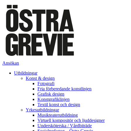
Ansökan
Utbildningar
Konst & design
Fotografi
Fria förberedande konstlinjen
Grafisk design
Konstgrafiklinjen
Textil konst och design
Yrkesutbildningar
Musikteaterutbildning
Virtuell kompositör och ljuddesigner
Undersköterska / Vårdbiträde
Socialpedagog – Östra Grevie