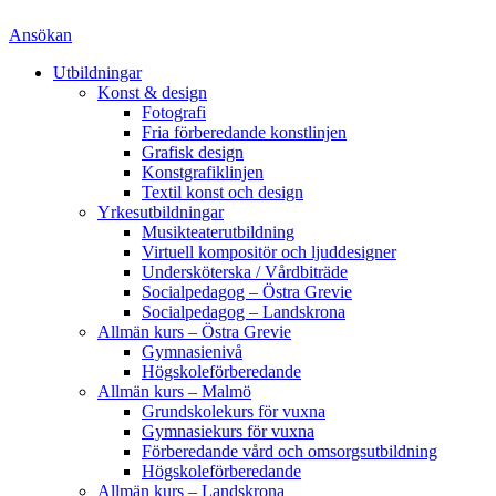
Ansökan
Utbildningar
Konst & design
Fotografi
Fria förberedande konstlinjen
Grafisk design
Konstgrafiklinjen
Textil konst och design
Yrkesutbildningar
Musikteaterutbildning
Virtuell kompositör och ljuddesigner
Undersköterska / Vårdbiträde
Socialpedagog – Östra Grevie
Socialpedagog – Landskrona
Allmän kurs – Östra Grevie
Gymnasienivå
Högskoleförberedande
Allmän kurs – Malmö
Grundskolekurs för vuxna
Gymnasiekurs för vuxna
Förberedande vård och omsorgsutbildning
Högskoleförberedande
Allmän kurs – Landskrona