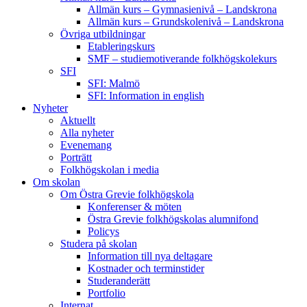
Allmän kurs – Gymnasienivå – Landskrona
Allmän kurs – Grundskolenivå – Landskrona
Övriga utbildningar
Etableringskurs
SMF – studiemotiverande folkhögskolekurs
SFI
SFI: Malmö
SFI: Information in english
Nyheter
Aktuellt
Alla nyheter
Evenemang
Porträtt
Folkhögskolan i media
Om skolan
Om Östra Grevie folkhögskola
Konferenser & möten
Östra Grevie folkhögskolas alumnifond
Policys
Studera på skolan
Information till nya deltagare
Kostnader och terminstider
Studeranderätt
Portfolio
Internat