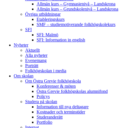
Allmän kurs – Gymnasienivå – Landskrona
Allmän kurs – Grundskolenivå – Landskrona
Övriga utbildningar
Etableringskurs
SMF – studiemotiverande folkhögskolekurs
SFI
SFI: Malmö
SFI: Information in english
Nyheter
Aktuellt
Alla nyheter
Evenemang
Porträtt
Folkhögskolan i media
Om skolan
Om Östra Grevie folkhögskola
Konferenser & möten
Östra Grevie folkhögskolas alumnifond
Policys
Studera på skolan
Information till nya deltagare
Kostnader och terminstider
Studeranderätt
Portfolio
Internat