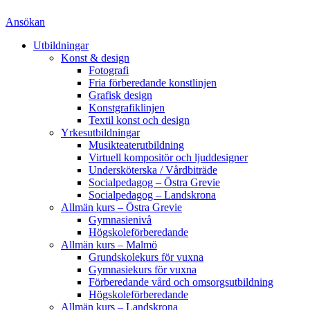
Ansökan
Utbildningar
Konst & design
Fotografi
Fria förberedande konstlinjen
Grafisk design
Konstgrafiklinjen
Textil konst och design
Yrkesutbildningar
Musikteaterutbildning
Virtuell kompositör och ljuddesigner
Undersköterska / Vårdbiträde
Socialpedagog – Östra Grevie
Socialpedagog – Landskrona
Allmän kurs – Östra Grevie
Gymnasienivå
Högskoleförberedande
Allmän kurs – Malmö
Grundskolekurs för vuxna
Gymnasiekurs för vuxna
Förberedande vård och omsorgsutbildning
Högskoleförberedande
Allmän kurs – Landskrona