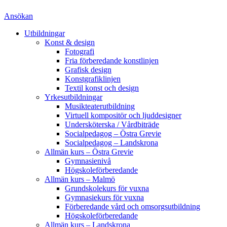
Ansökan
Utbildningar
Konst & design
Fotografi
Fria förberedande konstlinjen
Grafisk design
Konstgrafiklinjen
Textil konst och design
Yrkesutbildningar
Musikteaterutbildning
Virtuell kompositör och ljuddesigner
Undersköterska / Vårdbiträde
Socialpedagog – Östra Grevie
Socialpedagog – Landskrona
Allmän kurs – Östra Grevie
Gymnasienivå
Högskoleförberedande
Allmän kurs – Malmö
Grundskolekurs för vuxna
Gymnasiekurs för vuxna
Förberedande vård och omsorgsutbildning
Högskoleförberedande
Allmän kurs – Landskrona