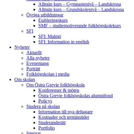
Allmän kurs – Gymnasienivå – Landskrona
Allmän kurs – Grundskolenivå – Landskrona
Övriga utbildningar
Etableringskurs
SMF – studiemotiverande folkhögskolekurs
SFI
SFI: Malmö
SFI: Information in english
Nyheter
Aktuellt
Alla nyheter
Evenemang
Porträtt
Folkhögskolan i media
Om skolan
Om Östra Grevie folkhögskola
Konferenser & möten
Östra Grevie folkhögskolas alumnifond
Policys
Studera på skolan
Information till nya deltagare
Kostnader och terminstider
Studeranderätt
Portfolio
Internat