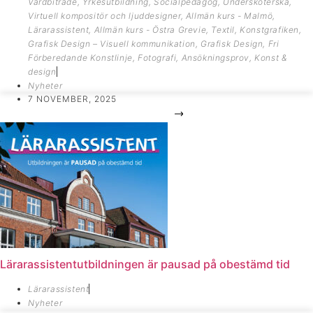
Vårdbiträde
,
Yrkesutbildning
,
Socialpedagog
,
Undersköterska
,
Virtuell kompositör och ljuddesigner
,
Allmän kurs - Malmö
,
Lärarassistent
,
Allmän kurs - Östra Grevie
,
Textil
,
Konstgrafiken
,
Grafisk Design – Visuell kommunikation
,
Grafisk Design
,
Fri
Förberedande Konstlinje
,
Fotografi
,
Ansökningsprov
,
Konst &
design
Nyheter
7 NOVEMBER, 2025
Lärarassistentutbildningen är pausad på obestämd tid
Lärarassistent
Nyheter