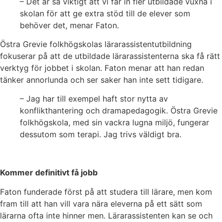
– Det är så viktigt att vi får in fler utbildade vuxna i
skolan för att ge extra stöd till de elever som
behöver det, menar Faton.
Östra Grevie folkhögskolas lärarassistentutbildning
fokuserar på att de utbildade lärarassistenterna ska få rätt
verktyg för jobbet i skolan. Faton menar att han redan
tänker annorlunda och ser saker han inte sett tidigare.
– Jag har till exempel haft stor nytta av
konflikthantering och dramapedagogik. Östra Grevie
folkhögskola, med sin vackra lugna miljö, fungerar
dessutom som terapi. Jag trivs väldigt bra.
Kommer definitivt få jobb
Faton funderade först på att studera till lärare, men kom
fram till att han vill vara nära eleverna på ett sätt som
lärarna ofta inte hinner men. Lärarassistenten kan se och