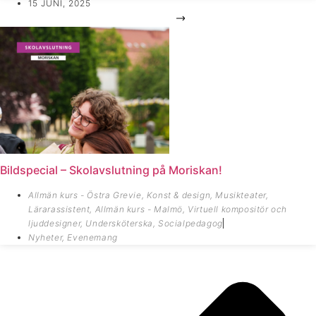
15 JUNI, 2025
Bildspecial – Skolavslutning på Moriskan!
Allmän kurs - Östra Grevie
,
Konst & design
,
Musikteater
,
Lärarassistent
,
Allmän kurs - Malmö
,
Virtuell kompositör och
ljuddesigner
,
Undersköterska
,
Socialpedagog
Nyheter
,
Evenemang