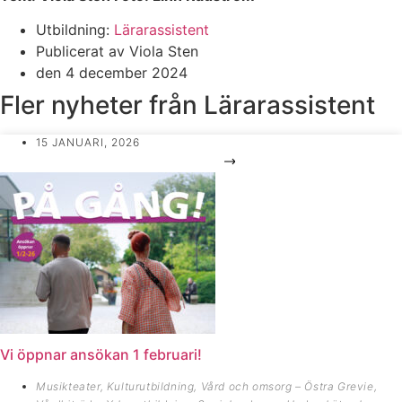
Utbildning:
Lärarassistent
Publicerat av
Viola Sten
den
4 december 2024
Fler nyheter från
Lärarassistent
15 JANUARI, 2026
Vi öppnar ansökan 1 februari!
Musikteater
,
Kulturutbildning
,
Vård och omsorg – Östra Grevie
,