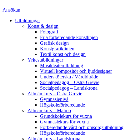
Ansökan
Utbildningar
Konst & design
Fotografi
Fria förberedande konstlinjen
Grafisk design
Konstgrafiklinjen
Textil konst och design
Yrkesutbildningar
Musikteaterutbildning
Virtuell kompositör och ljuddesigner
Undersköterska / Vårdbiträde
Socialpedagog – Östra Grevie
Socialpedagog – Landskrona
Allmän kurs – Östra Grevie
Gymnasienivå
Högskoleförberedande
Allmän kurs – Malmö
Grundskolekurs för vuxna
Gymnasiekurs för vuxna
Förberedande vård och omsorgsutbildning
Högskoleförberedande
Allmän kurs – Landskrona