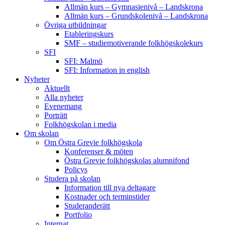
Allmän kurs – Gymnasienivå – Landskrona
Allmän kurs – Grundskolenivå – Landskrona
Övriga utbildningar
Etableringskurs
SMF – studiemotiverande folkhögskolekurs
SFI
SFI: Malmö
SFI: Information in english
Nyheter
Aktuellt
Alla nyheter
Evenemang
Porträtt
Folkhögskolan i media
Om skolan
Om Östra Grevie folkhögskola
Konferenser & möten
Östra Grevie folkhögskolas alumnifond
Policys
Studera på skolan
Information till nya deltagare
Kostnader och terminstider
Studeranderätt
Portfolio
Internat