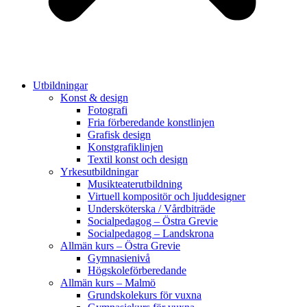
Utbildningar
Konst & design
Fotografi
Fria förberedande konstlinjen
Grafisk design
Konstgrafiklinjen
Textil konst och design
Yrkesutbildningar
Musikteaterutbildning
Virtuell kompositör och ljuddesigner
Undersköterska / Vårdbiträde
Socialpedagog – Östra Grevie
Socialpedagog – Landskrona
Allmän kurs – Östra Grevie
Gymnasienivå
Högskoleförberedande
Allmän kurs – Malmö
Grundskolekurs för vuxna