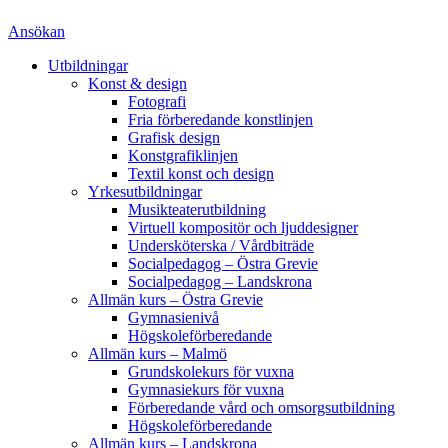
Ansökan
Utbildningar
Konst & design
Fotografi
Fria förberedande konstlinjen
Grafisk design
Konstgrafiklinjen
Textil konst och design
Yrkesutbildningar
Musikteaterutbildning
Virtuell kompositör och ljuddesigner
Undersköterska / Vårdbiträde
Socialpedagog – Östra Grevie
Socialpedagog – Landskrona
Allmän kurs – Östra Grevie
Gymnasienivå
Högskoleförberedande
Allmän kurs – Malmö
Grundskolekurs för vuxna
Gymnasiekurs för vuxna
Förberedande vård och omsorgsutbildning
Högskoleförberedande
Allmän kurs – Landskrona