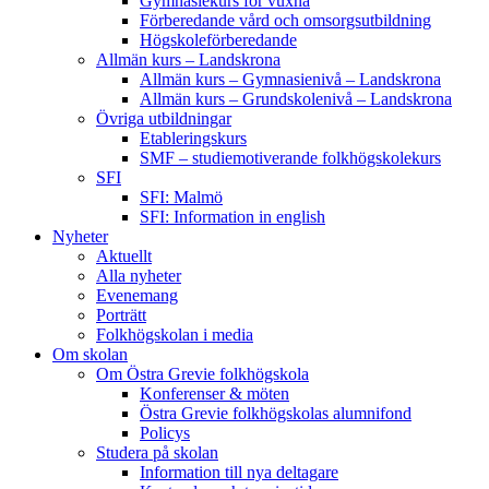
Gymnasiekurs för vuxna
Förberedande vård och omsorgsutbildning
Högskoleförberedande
Allmän kurs – Landskrona
Allmän kurs – Gymnasienivå – Landskrona
Allmän kurs – Grundskolenivå – Landskrona
Övriga utbildningar
Etableringskurs
SMF – studiemotiverande folkhögskolekurs
SFI
SFI: Malmö
SFI: Information in english
Nyheter
Aktuellt
Alla nyheter
Evenemang
Porträtt
Folkhögskolan i media
Om skolan
Om Östra Grevie folkhögskola
Konferenser & möten
Östra Grevie folkhögskolas alumnifond
Policys
Studera på skolan
Information till nya deltagare