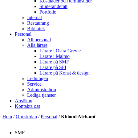
Kostnader och terminstider
Studeranderätt
Portfolio
Internat
Restaurang
Bibliotek
Personal
All personal
Alla lärare
Lärare i Östra Grevie
Lärare i Malmö
Lärare på SMF
Lärare på SFI
Lärare på Konst & design
Ledningen
Service
Administration
Lediga tjänster
Ansökan
Kontakta oss
Hem
/
Om skolan
/
Personal
/
Khloud Alchami
SMF