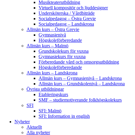
Musikteaterutbildning
Virtuell kompositör och ljuddesigner
Undersköterska / Vårdbiträde
Socialpedagog – Östra Grevie
Socialpedagog – Landskrona
Allmän kurs – Östra Grevie
Gymnasienivå
Högskoleförberedande
Allmän kurs – Malmö
Grundskolekurs för vuxna
Gymnasiekurs för vuxna
Förberedande vård och omsorgsutbildning
Högskoleförberedande
Allmän kurs – Landskrona
Allmän kurs – Gymnasienivå – Landskrona
Allmän kurs – Grundskolenivå – Landskrona
Övriga utbildningar
Etableringskurs
SMF – studiemotiverande folkhögskolekurs
SFI
SFI: Malmö
SFI: Information in english
Nyheter
Aktuellt
Alla nyheter