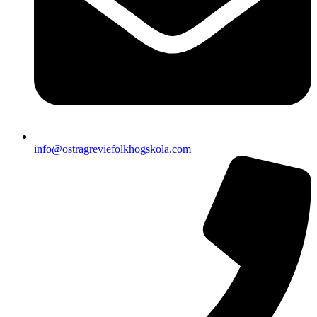
info@ostragreviefolkhogskola.com