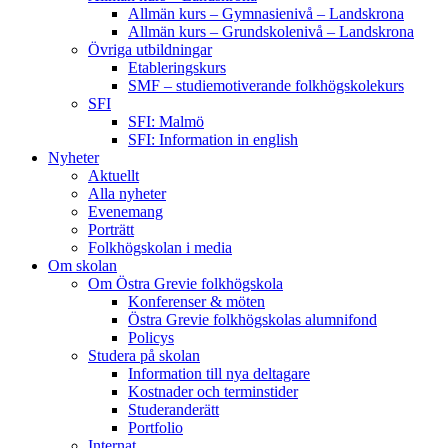
Allmän kurs – Gymnasienivå – Landskrona
Allmän kurs – Grundskolenivå – Landskrona
Övriga utbildningar
Etableringskurs
SMF – studiemotiverande folkhögskolekurs
SFI
SFI: Malmö
SFI: Information in english
Nyheter
Aktuellt
Alla nyheter
Evenemang
Porträtt
Folkhögskolan i media
Om skolan
Om Östra Grevie folkhögskola
Konferenser & möten
Östra Grevie folkhögskolas alumnifond
Policys
Studera på skolan
Information till nya deltagare
Kostnader och terminstider
Studeranderätt
Portfolio
Internat