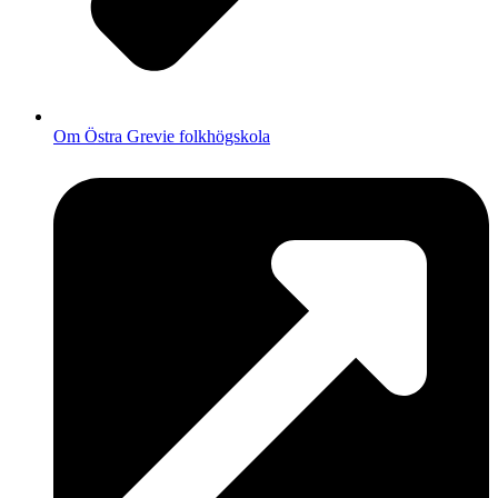
Om Östra Grevie folkhögskola