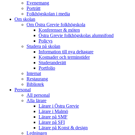
Evenemang
Porträtt
Folkhögskolan i media
Om skolan
Om Östra Grevie folkhögskola
Konferenser & möten
Östra Grevie folkhögskolas alumnifond
Policys
Studera på skolan
Information till nya deltagare
Kostnader och terminstider
Studeranderätt
Portfolio
Internat
Restaurang
Bibliotek
Personal
All personal
Alla lärare
Lärare i Östra Grevie
Lärare i Malmö
Lärare på SMF
Lärare på SFI
Lärare på Konst & design
Ledningen