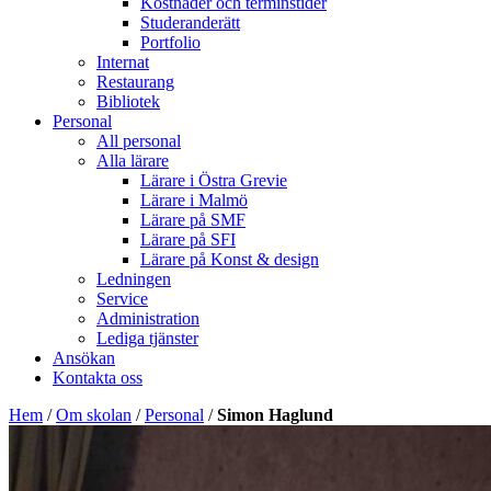
Kostnader och terminstider
Studeranderätt
Portfolio
Internat
Restaurang
Bibliotek
Personal
All personal
Alla lärare
Lärare i Östra Grevie
Lärare i Malmö
Lärare på SMF
Lärare på SFI
Lärare på Konst & design
Ledningen
Service
Administration
Lediga tjänster
Ansökan
Kontakta oss
Hem
/
Om skolan
/
Personal
/
Simon Haglund