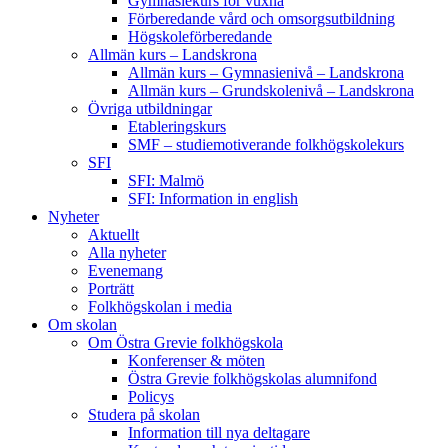
Gymnasiekurs för vuxna
Förberedande vård och omsorgsutbildning
Högskoleförberedande
Allmän kurs – Landskrona
Allmän kurs – Gymnasienivå – Landskrona
Allmän kurs – Grundskolenivå – Landskrona
Övriga utbildningar
Etableringskurs
SMF – studiemotiverande folkhögskolekurs
SFI
SFI: Malmö
SFI: Information in english
Nyheter
Aktuellt
Alla nyheter
Evenemang
Porträtt
Folkhögskolan i media
Om skolan
Om Östra Grevie folkhögskola
Konferenser & möten
Östra Grevie folkhögskolas alumnifond
Policys
Studera på skolan
Information till nya deltagare