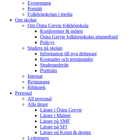
Evenemang
Porträtt
Folkhögskolan i media
Om skolan
Om Östra Grevie folkhögskola
Konferenser & möten
Östra Grevie folkhögskolas alumnifond
Policys
Studera på skolan
Information till nya deltagare
Kostnader och terminstider
Studeranderätt
Portfolio
Internat
Restaurang
Bibliotek
Personal
All personal
Alla lärare
Lärare i Östra Grevie
Lärare i Malmö
Lärare på SMF
Lärare på SFI
Lärare på Konst & design
Ledningen