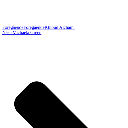
Föregående
Föregående
Khloud Alchami
Nästa
Michaela Green