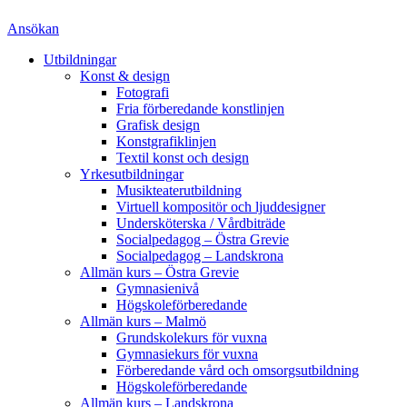
Ansökan
Utbildningar
Konst & design
Fotografi
Fria förberedande konstlinjen
Grafisk design
Konstgrafiklinjen
Textil konst och design
Yrkesutbildningar
Musikteaterutbildning
Virtuell kompositör och ljuddesigner
Undersköterska / Vårdbiträde
Socialpedagog – Östra Grevie
Socialpedagog – Landskrona
Allmän kurs – Östra Grevie
Gymnasienivå
Högskoleförberedande
Allmän kurs – Malmö
Grundskolekurs för vuxna
Gymnasiekurs för vuxna
Förberedande vård och omsorgsutbildning
Högskoleförberedande
Allmän kurs – Landskrona