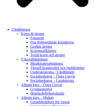
Utbildningar
Konst & design
Fotografi
Fria förberedande konstlinjen
Grafisk design
Konstgrafiklinjen
Textil konst och design
Yrkesutbildningar
Musikteaterutbildning
Virtuell kompositör och ljuddesigner
Undersköterska / Vårdbiträde
Socialpedagog – Östra Grevie
Socialpedagog – Landskrona
Allmän kurs – Östra Grevie
Gymnasienivå
Högskoleförberedande
Allmän kurs – Malmö
Grundskolekurs för vuxna