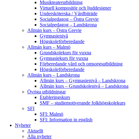
Musikteaterutbildning
Virtuell kompositör och ljuddesigner
Undersköterska / Vårdbiträde
Socialpedagog – Östra Grevie
Socialpedagog – Landskrona
Allmän kurs – Östra Grevie
Gymnasienivå
Högskoleförberedande
Allmän kurs – Malmö
Grundskolekurs för vuxna
Gymnasiekurs för vuxna
Förberedande vård och omsorgsutbildning
Högskoleförberedande
Allmän kurs – Landskrona
Allmän kurs – Gymnasienivå – Landskrona
Allmän kurs – Grundskolenivå – Landskrona
Övriga utbildningar
Etableringskurs
SMF – studiemotiverande folkhögskolekurs
SFI
SFI: Malmö
SFI: Information in english
Nyheter
Aktuellt
Alla nyheter