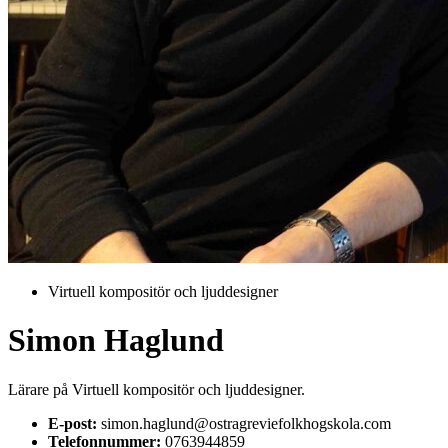
Virtuell kompositör och ljuddesigner
Simon Haglund
Lärare på Virtuell kompositör och ljuddesigner.
E-post:
simon.haglund@ostragreviefolkhogskola.com
Telefonnummer:
0763944859