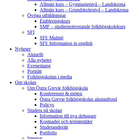
Allmän kurs – Gymnasienivå – Landskrona
Allmän kurs – Grundskolenivå – Landskrona
Övriga utbildningar
Etableringskurs
SMF – studiemotiverande folkhögskolekurs
SFI
SFI: Malmö
SFI: Information in english
Nyheter
Aktuellt
Alla nyheter
Evenemang
Porträtt
Folkhögskolan i media
Om skolan
Om Östra Grevie folkhögskola
Konferenser & möten
Östra Grevie folkhögskolas alumnifond
Policys
Studera på skolan
Information till nya deltagare
Kostnader och terminstider
Studeranderätt
Portfolio
Internat