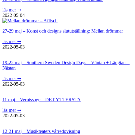
läs mer ➞
2022-05-04
27-29 maj – Konst och designs slututställning: Mellan drömmar
läs mer ➞
2022-05-03
19-22 maj – Southern Sweden Design Days – Väntan + Längtan =
Nästan
läs mer ➞
2022-05-03
11 maj – Vernissage – DET YTTERSTA
läs mer ➞
2022-05-03
12-21 maj – Musikteaters vårredovisning