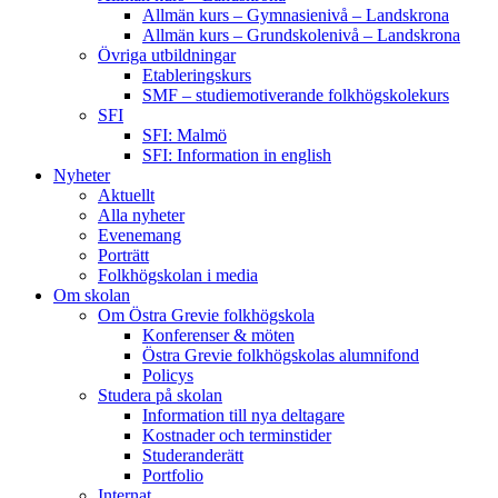
Allmän kurs – Gymnasienivå – Landskrona
Allmän kurs – Grundskolenivå – Landskrona
Övriga utbildningar
Etableringskurs
SMF – studiemotiverande folkhögskolekurs
SFI
SFI: Malmö
SFI: Information in english
Nyheter
Aktuellt
Alla nyheter
Evenemang
Porträtt
Folkhögskolan i media
Om skolan
Om Östra Grevie folkhögskola
Konferenser & möten
Östra Grevie folkhögskolas alumnifond
Policys
Studera på skolan
Information till nya deltagare
Kostnader och terminstider
Studeranderätt
Portfolio
Internat