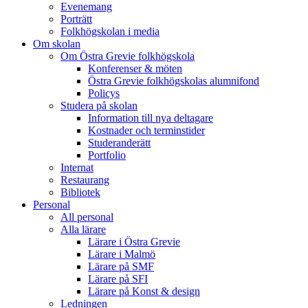
Evenemang
Porträtt
Folkhögskolan i media
Om skolan
Om Östra Grevie folkhögskola
Konferenser & möten
Östra Grevie folkhögskolas alumnifond
Policys
Studera på skolan
Information till nya deltagare
Kostnader och terminstider
Studeranderätt
Portfolio
Internat
Restaurang
Bibliotek
Personal
All personal
Alla lärare
Lärare i Östra Grevie
Lärare i Malmö
Lärare på SMF
Lärare på SFI
Lärare på Konst & design
Ledningen