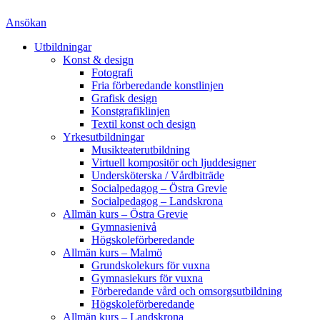
Ansökan
Utbildningar
Konst & design
Fotografi
Fria förberedande konstlinjen
Grafisk design
Konstgrafiklinjen
Textil konst och design
Yrkesutbildningar
Musikteaterutbildning
Virtuell kompositör och ljuddesigner
Undersköterska / Vårdbiträde
Socialpedagog – Östra Grevie
Socialpedagog – Landskrona
Allmän kurs – Östra Grevie
Gymnasienivå
Högskoleförberedande
Allmän kurs – Malmö
Grundskolekurs för vuxna
Gymnasiekurs för vuxna
Förberedande vård och omsorgsutbildning
Högskoleförberedande
Allmän kurs – Landskrona