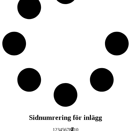
Sidnumrering för inlägg
1
2
3
4
5
6
7
8
9
10