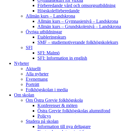
Gymnasiekurs för vuxna
Förberedande vård och omsorgsutbildning
Högskoleförberedande
Allmän kurs – Landskrona
Allmän kurs – Gymnasienivå – Landskrona
Allmän kurs – Grundskolenivå – Landskrona
Övriga utbildningar
Etableringskurs
SMF – studiemotiverande folkhögskolekurs
SFI
SFI: Malmö
SFI: Information in english
Nyheter
Aktuellt
Alla nyheter
Evenemang
Porträtt
Folkhögskolan i media
Om skolan
Om Östra Grevie folkhögskola
Konferenser & möten
Östra Grevie folkhögskolas alumnifond
Policys
Studera på skolan
Information till nya deltagare