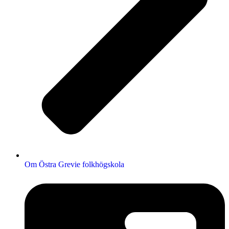
Om Östra Grevie folkhögskola