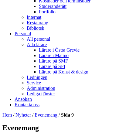
Kostnader och terminstider
Studeranderätt
Portfolio
Internat
Restaurang
Bibliotek
Personal
All personal
Alla lärare
Lärare i Östra Grevie
Lärare i Malmö
Lärare på SMF
Lärare på SFI
Lärare på Konst & design
Ledningen
Service
Administration
Lediga tjänster
Ansökan
Kontakta oss
Hem
/
Nyheter
/
Evenemang
/
Sida 9
Evenemang