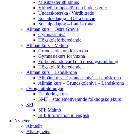
Musikteaterutbildning
Virtuell kompositör och ljuddesigner
Undersköterska / Vårdbiträde
Socialpedagog – Östra Grevie
Socialpedagog – Landskrona
Allmän kurs – Östra Grevie
Gymnasienivå
Högskoleförberedande
Allmän kurs – Malmö
Grundskolekurs för vuxna
Gymnasiekurs för vuxna
Förberedande vård och omsorgsutbildning
Högskoleförberedande
Allmän kurs – Landskrona
Allmän kurs – Gymnasienivå – Landskrona
Allmän kurs – Grundskolenivå – Landskrona
Övriga utbildningar
Etableringskurs
SMF – studiemotiverande folkhögskolekurs
SFI
SFI: Malmö
SFI: Information in english
Nyheter
Aktuellt
Alla nyheter