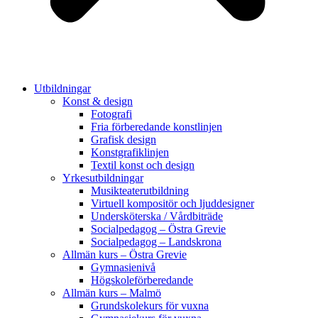
Utbildningar
Konst & design
Fotografi
Fria förberedande konstlinjen
Grafisk design
Konstgrafiklinjen
Textil konst och design
Yrkesutbildningar
Musikteaterutbildning
Virtuell kompositör och ljuddesigner
Undersköterska / Vårdbiträde
Socialpedagog – Östra Grevie
Socialpedagog – Landskrona
Allmän kurs – Östra Grevie
Gymnasienivå
Högskoleförberedande
Allmän kurs – Malmö
Grundskolekurs för vuxna