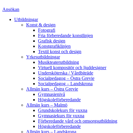
Ansökan
Utbildningar
Konst & design
Fotografi
Fria förberedande konstlinjen
Grafisk design
Konstgrafiklinjen
Textil konst och design
Yrkesutbildningar
Musikteaterutbildning
Virtuell kompositör och ljuddesigner
Undersköterska / Vårdbiträde
Socialpedagog – Östra Grevie
Socialpedagog – Landskrona
Allmän kurs – Östra Grevie
Gymnasienivå
Högskoleförberedande
Allmän kurs – Malmö
Grundskolekurs för vuxna
Gymnasiekurs för vuxna
Förberedande vård och omsorgsutbildning
Högskoleförberedande
Allmän kurs – Landskrona