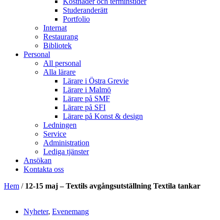
Kostnader och terminstider
Studeranderätt
Portfolio
Internat
Restaurang
Bibliotek
Personal
All personal
Alla lärare
Lärare i Östra Grevie
Lärare i Malmö
Lärare på SMF
Lärare på SFI
Lärare på Konst & design
Ledningen
Service
Administration
Lediga tjänster
Ansökan
Kontakta oss
Hem
/
12-15 maj – Textils avgångsutställning Textila tankar
Nyheter
,
Evenemang