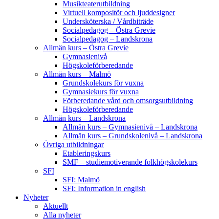
Musikteaterutbildning
Virtuell kompositör och ljuddesigner
Undersköterska / Vårdbiträde
Socialpedagog – Östra Grevie
Socialpedagog – Landskrona
Allmän kurs – Östra Grevie
Gymnasienivå
Högskoleförberedande
Allmän kurs – Malmö
Grundskolekurs för vuxna
Gymnasiekurs för vuxna
Förberedande vård och omsorgsutbildning
Högskoleförberedande
Allmän kurs – Landskrona
Allmän kurs – Gymnasienivå – Landskrona
Allmän kurs – Grundskolenivå – Landskrona
Övriga utbildningar
Etableringskurs
SMF – studiemotiverande folkhögskolekurs
SFI
SFI: Malmö
SFI: Information in english
Nyheter
Aktuellt
Alla nyheter