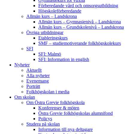
Gymnasiekurs för vuxna
Förberedande vård och omsorgsutbildning
Högskoleförberedande
Allmän kurs – Landskrona
Allmän kurs – Gymnasienivå – Landskrona
Allmän kurs – Grundskolenivå – Landskrona
Övriga utbildningar
Etableringskurs
SMF – studiemotiverande folkhögskolekurs
SFI
SFI: Malmö
SFI: Information in english
Nyheter
Aktuellt
Alla nyheter
Evenemang
Porträtt
Folkhögskolan i media
Om skolan
Om Östra Grevie folkhögskola
Konferenser & möten
Östra Grevie folkhögskolas alumnifond
Policys
Studera på skolan
Information till nya deltagare