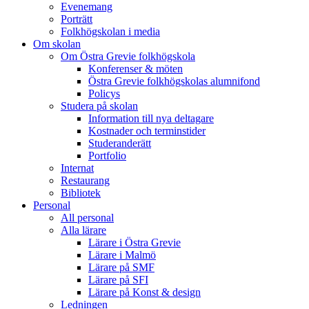
Evenemang
Porträtt
Folkhögskolan i media
Om skolan
Om Östra Grevie folkhögskola
Konferenser & möten
Östra Grevie folkhögskolas alumnifond
Policys
Studera på skolan
Information till nya deltagare
Kostnader och terminstider
Studeranderätt
Portfolio
Internat
Restaurang
Bibliotek
Personal
All personal
Alla lärare
Lärare i Östra Grevie
Lärare i Malmö
Lärare på SMF
Lärare på SFI
Lärare på Konst & design
Ledningen