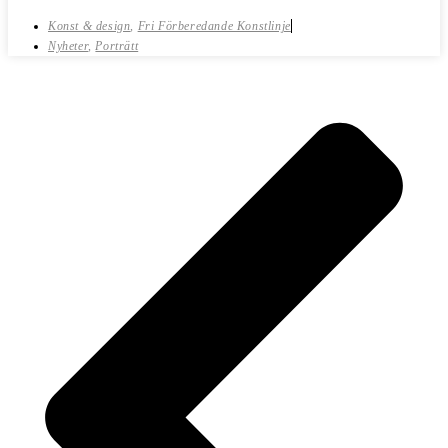
Konst & design
,
Fri Förberedande Konstlinje
Nyheter
,
Porträtt