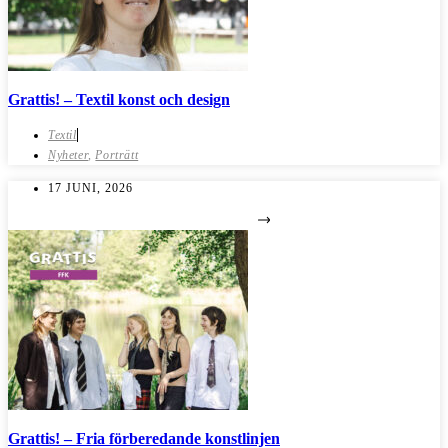
Grattis! – Textil konst och design
Textil
Nyheter
,
Porträtt
17 JUNI, 2026
Grattis! – Fria förberedande konstlinjen