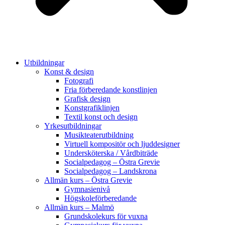
Utbildningar
Konst & design
Fotografi
Fria förberedande konstlinjen
Grafisk design
Konstgrafiklinjen
Textil konst och design
Yrkesutbildningar
Musikteaterutbildning
Virtuell kompositör och ljuddesigner
Undersköterska / Vårdbiträde
Socialpedagog – Östra Grevie
Socialpedagog – Landskrona
Allmän kurs – Östra Grevie
Gymnasienivå
Högskoleförberedande
Allmän kurs – Malmö
Grundskolekurs för vuxna