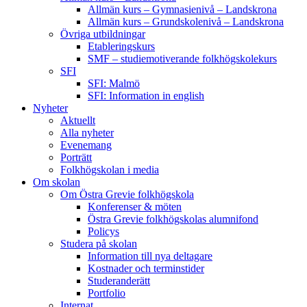
Allmän kurs – Gymnasienivå – Landskrona
Allmän kurs – Grundskolenivå – Landskrona
Övriga utbildningar
Etableringskurs
SMF – studiemotiverande folkhögskolekurs
SFI
SFI: Malmö
SFI: Information in english
Nyheter
Aktuellt
Alla nyheter
Evenemang
Porträtt
Folkhögskolan i media
Om skolan
Om Östra Grevie folkhögskola
Konferenser & möten
Östra Grevie folkhögskolas alumnifond
Policys
Studera på skolan
Information till nya deltagare
Kostnader och terminstider
Studeranderätt
Portfolio
Internat