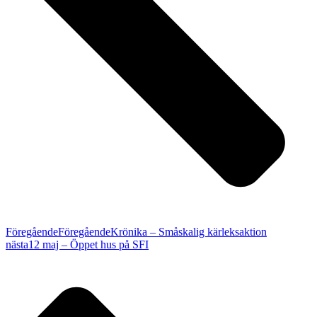
Föregående
Föregående
Krönika – Småskalig kärleksaktion
nästa
12 maj – Öppet hus på SFI