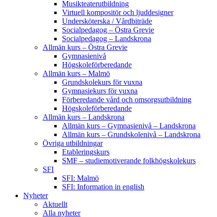
Musikteaterutbildning
Virtuell kompositör och ljuddesigner
Undersköterska / Vårdbiträde
Socialpedagog – Östra Grevie
Socialpedagog – Landskrona
Allmän kurs – Östra Grevie
Gymnasienivå
Högskoleförberedande
Allmän kurs – Malmö
Grundskolekurs för vuxna
Gymnasiekurs för vuxna
Förberedande vård och omsorgsutbildning
Högskoleförberedande
Allmän kurs – Landskrona
Allmän kurs – Gymnasienivå – Landskrona
Allmän kurs – Grundskolenivå – Landskrona
Övriga utbildningar
Etableringskurs
SMF – studiemotiverande folkhögskolekurs
SFI
SFI: Malmö
SFI: Information in english
Nyheter
Aktuellt
Alla nyheter