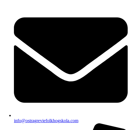
info@ostragreviefolkhogskola.com