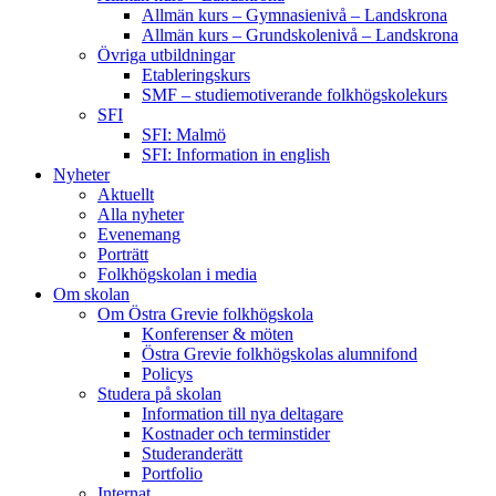
Allmän kurs – Gymnasienivå – Landskrona
Allmän kurs – Grundskolenivå – Landskrona
Övriga utbildningar
Etableringskurs
SMF – studiemotiverande folkhögskolekurs
SFI
SFI: Malmö
SFI: Information in english
Nyheter
Aktuellt
Alla nyheter
Evenemang
Porträtt
Folkhögskolan i media
Om skolan
Om Östra Grevie folkhögskola
Konferenser & möten
Östra Grevie folkhögskolas alumnifond
Policys
Studera på skolan
Information till nya deltagare
Kostnader och terminstider
Studeranderätt
Portfolio
Internat