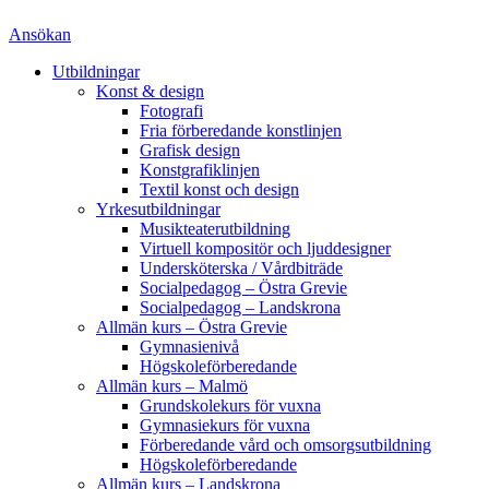
Ansökan
Utbildningar
Konst & design
Fotografi
Fria förberedande konstlinjen
Grafisk design
Konstgrafiklinjen
Textil konst och design
Yrkesutbildningar
Musikteaterutbildning
Virtuell kompositör och ljuddesigner
Undersköterska / Vårdbiträde
Socialpedagog – Östra Grevie
Socialpedagog – Landskrona
Allmän kurs – Östra Grevie
Gymnasienivå
Högskoleförberedande
Allmän kurs – Malmö
Grundskolekurs för vuxna
Gymnasiekurs för vuxna
Förberedande vård och omsorgsutbildning
Högskoleförberedande
Allmän kurs – Landskrona