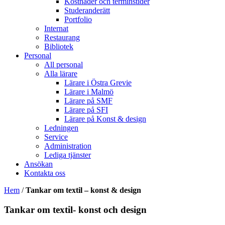
Kostnader och terminstider
Studeranderätt
Portfolio
Internat
Restaurang
Bibliotek
Personal
All personal
Alla lärare
Lärare i Östra Grevie
Lärare i Malmö
Lärare på SMF
Lärare på SFI
Lärare på Konst & design
Ledningen
Service
Administration
Lediga tjänster
Ansökan
Kontakta oss
Hem
/
Tankar om textil – konst & design
Tankar om textil- konst och design