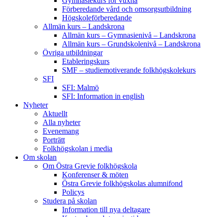
Gymnasiekurs för vuxna
Förberedande vård och omsorgsutbildning
Högskoleförberedande
Allmän kurs – Landskrona
Allmän kurs – Gymnasienivå – Landskrona
Allmän kurs – Grundskolenivå – Landskrona
Övriga utbildningar
Etableringskurs
SMF – studiemotiverande folkhögskolekurs
SFI
SFI: Malmö
SFI: Information in english
Nyheter
Aktuellt
Alla nyheter
Evenemang
Porträtt
Folkhögskolan i media
Om skolan
Om Östra Grevie folkhögskola
Konferenser & möten
Östra Grevie folkhögskolas alumnifond
Policys
Studera på skolan
Information till nya deltagare