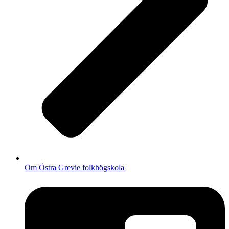
Om Östra Grevie folkhögskola