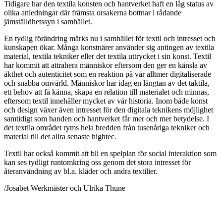
Tidigare har den textila konsten och hantverket haft en låg status av
olika anledningar där främsta orsakerna bottnar i rådande
jämställdhetssyn i samhället.
En tydlig förändring märks nu i samhället för textil och intresset och
kunskapen ökar. Många konstnärer använder sig antingen av textila
material, textila tekniker eller det textila uttrycket i sin konst. Textil
har kommit att attrahera människor eftersom den ger en känsla av
äkthet och autenticitet som en reaktion på vår alltmer digitaliserade
och snabba omvärld. Människor har idag en längtan av det taktila,
ett behov att få känna, skapa en relation till materialet och minnas,
eftersom textil innehåller mycket av vår historia. Inom både konst
och design växer även intresset för den digitala teknikens möjlighet
samtidigt som handen och hantverket får mer och mer betydelse. I
det textila området ryms hela bredden från tusenåriga tekniker och
material till det allra senaste hightec.
Textil har också kommit att bli en spelplan för social interaktion som
kan ses tydligt runtomkring oss genom det stora intresset för
återanvändning av bl.a. kläder och andra textilier.
/Josabet Werkmäster och Ulrika Thune