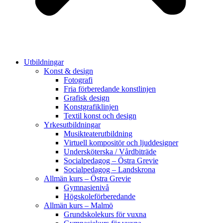
Utbildningar
Konst & design
Fotografi
Fria förberedande konstlinjen
Grafisk design
Konstgrafiklinjen
Textil konst och design
Yrkesutbildningar
Musikteaterutbildning
Virtuell kompositör och ljuddesigner
Undersköterska / Vårdbiträde
Socialpedagog – Östra Grevie
Socialpedagog – Landskrona
Allmän kurs – Östra Grevie
Gymnasienivå
Högskoleförberedande
Allmän kurs – Malmö
Grundskolekurs för vuxna