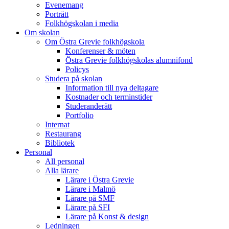
Evenemang
Porträtt
Folkhögskolan i media
Om skolan
Om Östra Grevie folkhögskola
Konferenser & möten
Östra Grevie folkhögskolas alumnifond
Policys
Studera på skolan
Information till nya deltagare
Kostnader och terminstider
Studeranderätt
Portfolio
Internat
Restaurang
Bibliotek
Personal
All personal
Alla lärare
Lärare i Östra Grevie
Lärare i Malmö
Lärare på SMF
Lärare på SFI
Lärare på Konst & design
Ledningen