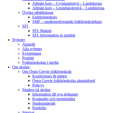
Allmän kurs – Gymnasienivå – Landskrona
Allmän kurs – Grundskolenivå – Landskrona
Övriga utbildningar
Etableringskurs
SMF – studiemotiverande folkhögskolekurs
SFI
SFI: Malmö
SFI: Information in english
Nyheter
Aktuellt
Alla nyheter
Evenemang
Porträtt
Folkhögskolan i media
Om skolan
Om Östra Grevie folkhögskola
Konferenser & möten
Östra Grevie folkhögskolas alumnifond
Policys
Studera på skolan
Information till nya deltagare
Kostnader och terminstider
Studeranderätt
Portfolio
Internat