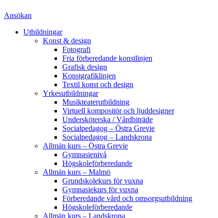
Ansökan
Utbildningar
Konst & design
Fotografi
Fria förberedande konstlinjen
Grafisk design
Konstgrafiklinjen
Textil konst och design
Yrkesutbildningar
Musikteaterutbildning
Virtuell kompositör och ljuddesigner
Undersköterska / Vårdbiträde
Socialpedagog – Östra Grevie
Socialpedagog – Landskrona
Allmän kurs – Östra Grevie
Gymnasienivå
Högskoleförberedande
Allmän kurs – Malmö
Grundskolekurs för vuxna
Gymnasiekurs för vuxna
Förberedande vård och omsorgsutbildning
Högskoleförberedande
Allmän kurs – Landskrona