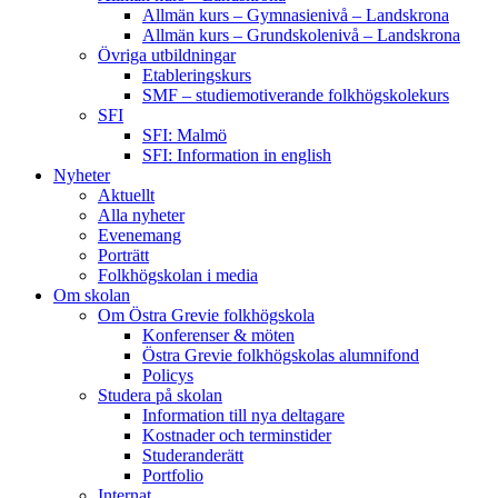
Allmän kurs – Gymnasienivå – Landskrona
Allmän kurs – Grundskolenivå – Landskrona
Övriga utbildningar
Etableringskurs
SMF – studiemotiverande folkhögskolekurs
SFI
SFI: Malmö
SFI: Information in english
Nyheter
Aktuellt
Alla nyheter
Evenemang
Porträtt
Folkhögskolan i media
Om skolan
Om Östra Grevie folkhögskola
Konferenser & möten
Östra Grevie folkhögskolas alumnifond
Policys
Studera på skolan
Information till nya deltagare
Kostnader och terminstider
Studeranderätt
Portfolio
Internat