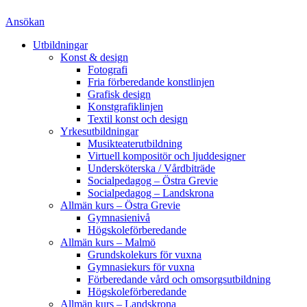
Ansökan
Utbildningar
Konst & design
Fotografi
Fria förberedande konstlinjen
Grafisk design
Konstgrafiklinjen
Textil konst och design
Yrkesutbildningar
Musikteaterutbildning
Virtuell kompositör och ljuddesigner
Undersköterska / Vårdbiträde
Socialpedagog – Östra Grevie
Socialpedagog – Landskrona
Allmän kurs – Östra Grevie
Gymnasienivå
Högskoleförberedande
Allmän kurs – Malmö
Grundskolekurs för vuxna
Gymnasiekurs för vuxna
Förberedande vård och omsorgsutbildning
Högskoleförberedande
Allmän kurs – Landskrona