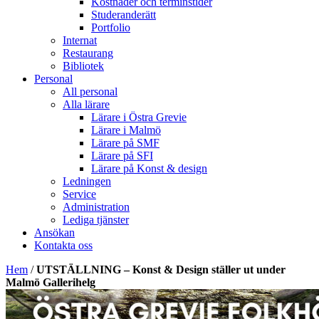
Kostnader och terminstider
Studeranderätt
Portfolio
Internat
Restaurang
Bibliotek
Personal
All personal
Alla lärare
Lärare i Östra Grevie
Lärare i Malmö
Lärare på SMF
Lärare på SFI
Lärare på Konst & design
Ledningen
Service
Administration
Lediga tjänster
Ansökan
Kontakta oss
Hem
/
UTSTÄLLNING – Konst & Design ställer ut under
Malmö Gallerihelg