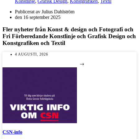
Konstlinje
,
Grafisk Design
,
Konstgrafiken
,
Textil
Publicerat av
Julius Dahlström
den
16 september 2025
Fler nyheter från
Konst & design
och
Fotografi
och
Fri Förberedande Konstlinje
och
Grafisk Design
och
Konstgrafiken
och
Textil
4 AUGUSTI, 2026
CSN-info