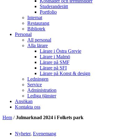
Kostnader och terminstider
Studeranderätt
Portfolio
Internat
Restaurang
Bibliotek
Personal
All personal
Alla lärare
Lärare i Östra Grevie
Lärare i Malmö
Lärare på SMF
Lärare på SFI
Lärare på Konst & design
Ledningen
Service
Administration
Lediga tjänster
Ansökan
Kontakta oss
Hem
/
Julmarknad 2024 i Folkets park
Nyheter
,
Evenemang