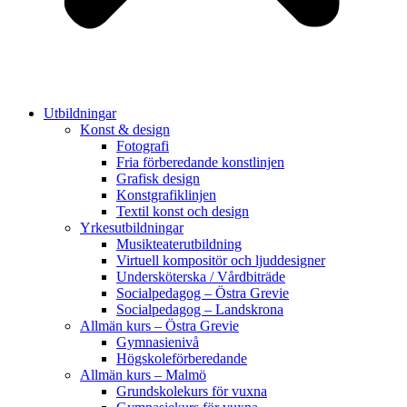
Utbildningar
Konst & design
Fotografi
Fria förberedande konstlinjen
Grafisk design
Konstgrafiklinjen
Textil konst och design
Yrkesutbildningar
Musikteaterutbildning
Virtuell kompositör och ljuddesigner
Undersköterska / Vårdbiträde
Socialpedagog – Östra Grevie
Socialpedagog – Landskrona
Allmän kurs – Östra Grevie
Gymnasienivå
Högskoleförberedande
Allmän kurs – Malmö
Grundskolekurs för vuxna