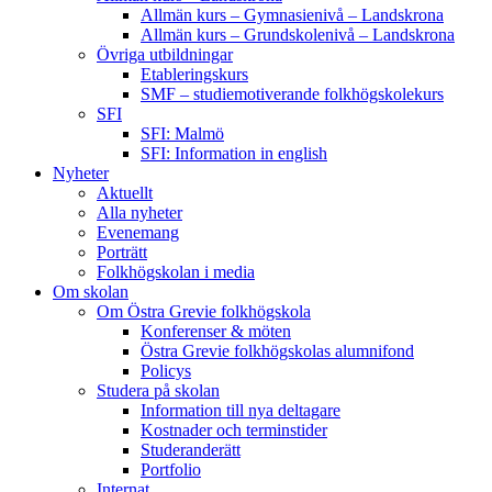
Allmän kurs – Gymnasienivå – Landskrona
Allmän kurs – Grundskolenivå – Landskrona
Övriga utbildningar
Etableringskurs
SMF – studiemotiverande folkhögskolekurs
SFI
SFI: Malmö
SFI: Information in english
Nyheter
Aktuellt
Alla nyheter
Evenemang
Porträtt
Folkhögskolan i media
Om skolan
Om Östra Grevie folkhögskola
Konferenser & möten
Östra Grevie folkhögskolas alumnifond
Policys
Studera på skolan
Information till nya deltagare
Kostnader och terminstider
Studeranderätt
Portfolio
Internat