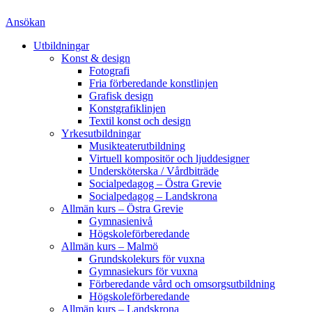
Ansökan
Utbildningar
Konst & design
Fotografi
Fria förberedande konstlinjen
Grafisk design
Konstgrafiklinjen
Textil konst och design
Yrkesutbildningar
Musikteaterutbildning
Virtuell kompositör och ljuddesigner
Undersköterska / Vårdbiträde
Socialpedagog – Östra Grevie
Socialpedagog – Landskrona
Allmän kurs – Östra Grevie
Gymnasienivå
Högskoleförberedande
Allmän kurs – Malmö
Grundskolekurs för vuxna
Gymnasiekurs för vuxna
Förberedande vård och omsorgsutbildning
Högskoleförberedande
Allmän kurs – Landskrona