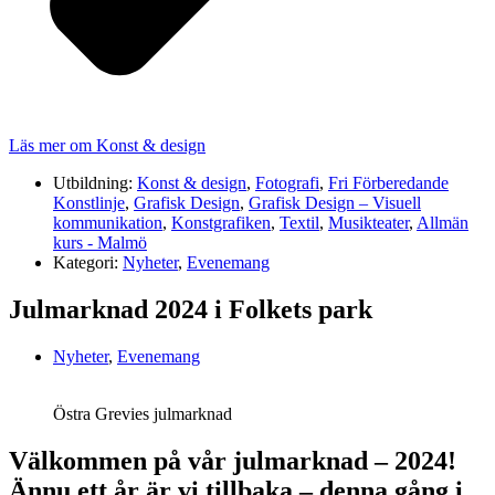
Läs mer om Konst & design
Utbildning:
Konst & design
,
Fotografi
,
Fri Förberedande
Konstlinje
,
Grafisk Design
,
Grafisk Design – Visuell
kommunikation
,
Konstgrafiken
,
Textil
,
Musikteater
,
Allmän
kurs - Malmö
Kategori:
Nyheter
,
Evenemang
Julmarknad 2024 i Folkets park
Nyheter
,
Evenemang
Östra Grevies julmarknad
Välkommen på vår julmarknad – 2024!
Ännu ett år är vi tillbaka – denna gång i