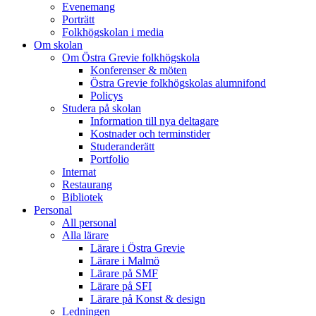
Evenemang
Porträtt
Folkhögskolan i media
Om skolan
Om Östra Grevie folkhögskola
Konferenser & möten
Östra Grevie folkhögskolas alumnifond
Policys
Studera på skolan
Information till nya deltagare
Kostnader och terminstider
Studeranderätt
Portfolio
Internat
Restaurang
Bibliotek
Personal
All personal
Alla lärare
Lärare i Östra Grevie
Lärare i Malmö
Lärare på SMF
Lärare på SFI
Lärare på Konst & design
Ledningen