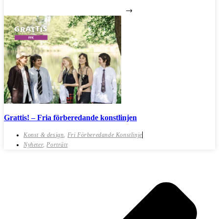
Grattis! – Fria förberedande konstlinjen
Konst & design
,
Fri Förberedande Konstlinje
Nyheter
,
Porträtt