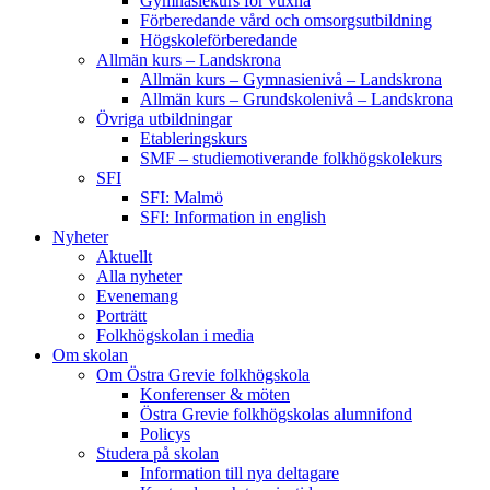
Gymnasiekurs för vuxna
Förberedande vård och omsorgsutbildning
Högskoleförberedande
Allmän kurs – Landskrona
Allmän kurs – Gymnasienivå – Landskrona
Allmän kurs – Grundskolenivå – Landskrona
Övriga utbildningar
Etableringskurs
SMF – studiemotiverande folkhögskolekurs
SFI
SFI: Malmö
SFI: Information in english
Nyheter
Aktuellt
Alla nyheter
Evenemang
Porträtt
Folkhögskolan i media
Om skolan
Om Östra Grevie folkhögskola
Konferenser & möten
Östra Grevie folkhögskolas alumnifond
Policys
Studera på skolan
Information till nya deltagare