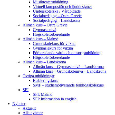
Musikteaterutbildning
Virtuell kompositör och ljuddesigner
Undersköterska / Vårdbiträde
Socialpedagog – Östra Grevie
Socialpedagog – Landskrona
Allmän kurs – Östra Grevie
Gymnasienivå
Högskoleförberedande
Allmän kurs – Malmö
Grundskolekurs för vuxna
Gymnasiekurs för vuxna
Förberedande vård och omsorgsutbildning
Högskoleförberedande
Allmän kurs – Landskrona
Allmän kurs – Gymnasienivå – Landskrona
Allmän kurs – Grundskolenivå – Landskrona
Övriga utbildningar
Etableringskurs
SMF – studiemotiverande folkhögskolekurs
SFI
SFI: Malmö
SFI: Information in english
Nyheter
Aktuellt
Alla nyheter