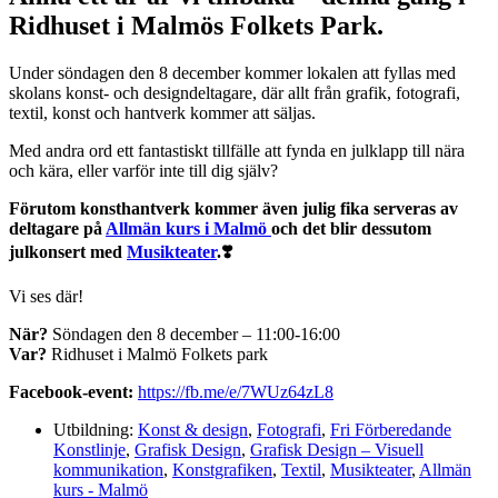
Ridhuset i Malmös Folkets Park.
Under söndagen den 8 december kommer lokalen att fyllas med
skolans konst- och designdeltagare, där allt från grafik, fotografi,
textil, konst och hantverk kommer att säljas.
Med andra ord ett fantastiskt tillfälle att fynda en julklapp till nära
och kära, eller varför inte till dig själv?
Förutom konsthantverk kommer även julig fika serveras av
deltagare på
Allmän kurs i Malmö
och det blir dessutom
julkonsert med
Musikteater
.❣️
Vi ses där!
När?
Söndagen den 8 december – 11:00-16:00
Var?
Ridhuset i Malmö Folkets park
Facebook-event:
https://fb.me/e/7WUz64zL8
Utbildning:
Konst & design
,
Fotografi
,
Fri Förberedande
Konstlinje
,
Grafisk Design
,
Grafisk Design – Visuell
kommunikation
,
Konstgrafiken
,
Textil
,
Musikteater
,
Allmän
kurs - Malmö