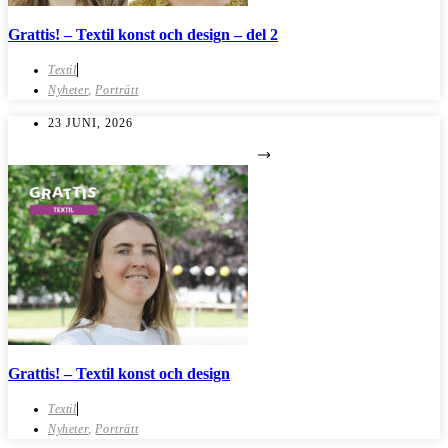
Grattis! – Textil konst och design – del 2
Textil
Nyheter
,
Porträtt
23 JUNI, 2026
Grattis! – Textil konst och design
Textil
Nyheter
,
Porträtt