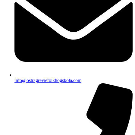
info@ostragreviefolkhogskola.com