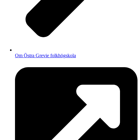
Om Östra Grevie folkhögskola