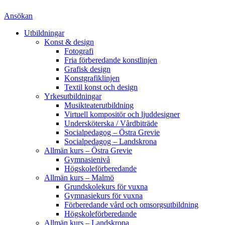
Ansökan
Utbildningar
Konst & design
Fotografi
Fria förberedande konstlinjen
Grafisk design
Konstgrafiklinjen
Textil konst och design
Yrkesutbildningar
Musikteaterutbildning
Virtuell kompositör och ljuddesigner
Undersköterska / Vårdbiträde
Socialpedagog – Östra Grevie
Socialpedagog – Landskrona
Allmän kurs – Östra Grevie
Gymnasienivå
Högskoleförberedande
Allmän kurs – Malmö
Grundskolekurs för vuxna
Gymnasiekurs för vuxna
Förberedande vård och omsorgsutbildning
Högskoleförberedande
Allmän kurs – Landskrona