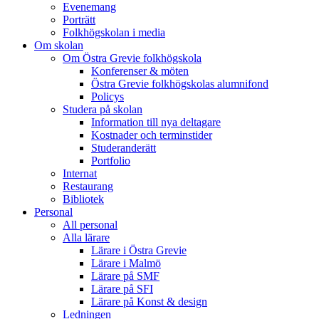
Evenemang
Porträtt
Folkhögskolan i media
Om skolan
Om Östra Grevie folkhögskola
Konferenser & möten
Östra Grevie folkhögskolas alumnifond
Policys
Studera på skolan
Information till nya deltagare
Kostnader och terminstider
Studeranderätt
Portfolio
Internat
Restaurang
Bibliotek
Personal
All personal
Alla lärare
Lärare i Östra Grevie
Lärare i Malmö
Lärare på SMF
Lärare på SFI
Lärare på Konst & design
Ledningen