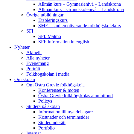
Allmän kurs – Gymnasienivå – Landskrona
Allmän kurs – Grundskolenivå – Landskrona
Övriga utbildningar
Etableringskurs
SMF – studiemotiverande folkhögskolekurs
SFI
SFI: Malmö
SFI: Information in english
Nyheter
Aktuellt
Alla nyheter
Evenemang
Porträtt
Folkhögskolan i media
Om skolan
Om Östra Grevie folkhögskola
Konferenser & möten
Östra Grevie folkhögskolas alumnifond
Policys
Studera på skolan
Information till nya deltagare
Kostnader och terminstider
Studeranderätt
Portfolio
Internat