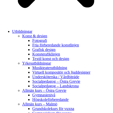
Utbildningar
Konst & design
Fotografi
Fria förberedande konstlinjen
Grafisk design
Konstgrafiklinjen
Textil konst och design
Yrkesutbildningar
Musikteaterutbildning
Virtuell kompositör och ljuddesigner
Undersköterska / Vårdbiträde
Socialpedagog – Östra Grevie
Socialpedagog – Landskrona
Allmän kurs – Östra Grevie
Gymnasienivå
Högskoleförberedande
Allmän kurs – Malmö
Grundskolekurs för vuxna