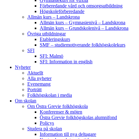
Gymnasiekurs för vuxna
Förberedande vård och omsorgsutbildning
Högskoleförberedande
Allmän kurs – Landskrona
Allmän kurs – Gymnasienivå – Landskrona
Allmän kurs – Grundskolenivå – Landskrona
Övriga utbildningar
Etableringskurs
SMF – studiemotiverande folkhögskolekurs
SFI
SFI: Malmö
SFI: Information in english
Nyheter
Aktuellt
Alla nyheter
Evenemang
Porträtt
Folkhögskolan i media
Om skolan
Om Östra Grevie folkhögskola
Konferenser & möten
Östra Grevie folkhögskolas alumnifond
Policys
Studera på skolan
Information till nya deltagare