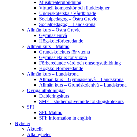
Musikteaterutbildning
Virtuell kompositör och ljuddesigner
Undersköterska / Vårdbiträde
Socialpedagog – Östra Grevie
Socialpedagog – Landskrona
Allmän kurs – Östra Grevie
Gymnasienivå
Högskoleförberedande
Allmän kurs – Malmö
Grundskolekurs för vuxna
Gymnasiekurs för vuxna
Förberedande vård och omsorgsutbildning
Högskoleförberedande
Allmän kurs – Landskrona
Allmän kurs – Gymnasienivå – Landskrona
Allmän kurs – Grundskolenivå – Landskrona
Övriga utbildningar
Etableringskurs
SMF – studiemotiverande folkhögskolekurs
SFI
SFI: Malmö
SFI: Information in english
Nyheter
Aktuellt
Alla nyheter