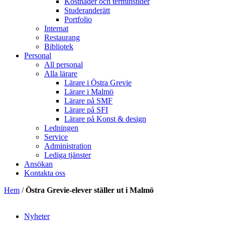
Kostnader och terminstider
Studeranderätt
Portfolio
Internat
Restaurang
Bibliotek
Personal
All personal
Alla lärare
Lärare i Östra Grevie
Lärare i Malmö
Lärare på SMF
Lärare på SFI
Lärare på Konst & design
Ledningen
Service
Administration
Lediga tjänster
Ansökan
Kontakta oss
Hem
/
Östra Grevie-elever ställer ut i Malmö
Nyheter