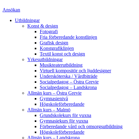
Ansökan
Utbildningar
Konst & design
Fotografi
Fria förberedande konstlinjen
Grafisk design
Konstgrafiklinjen
Textil konst och design
Yrkesutbildningar
Musikteaterutbildning
Virtuell kompositör och ljuddesigner
Undersköterska / Vårdbiträde
Socialpedagog – Östra Grevie
Socialpedagog – Landskrona
Allmän kurs – Östra Grevie
Gymnasienivå
Högskoleförberedande
Allmän kurs – Malmö
Grundskolekurs för vuxna
Gymnasiekurs för vuxna
Förberedande vård och omsorgsutbildning
Högskoleförberedande
Allmän kurs – Landskrona