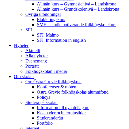
Allmän kurs – Gymnasienivå – Landskrona
Allmän kurs – Grundskolenivå – Landskrona
Övriga utbildningar
Etableringskurs
SMF – studiemotiverande folkhögskolekurs
SFI
SFI: Malmö
SFI: Information in english
Nyheter
Aktuellt
Alla nyheter
Evenemang
Porträtt
Folkhögskolan i media
Om skolan
Om Östra Grevie folkhögskola
Konferenser & möten
Östra Grevie folkhögskolas alumnifond
Policys
Studera på skolan
Information till nya deltagare
Kostnader och terminstider
Studeranderätt
Portfolio
Internat