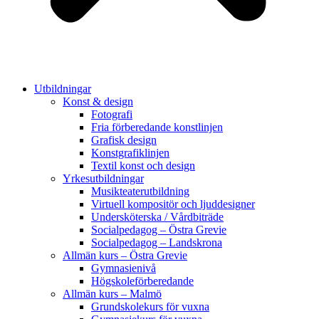
Utbildningar
Konst & design
Fotografi
Fria förberedande konstlinjen
Grafisk design
Konstgrafiklinjen
Textil konst och design
Yrkesutbildningar
Musikteaterutbildning
Virtuell kompositör och ljuddesigner
Undersköterska / Vårdbiträde
Socialpedagog – Östra Grevie
Socialpedagog – Landskrona
Allmän kurs – Östra Grevie
Gymnasienivå
Högskoleförberedande
Allmän kurs – Malmö
Grundskolekurs för vuxna