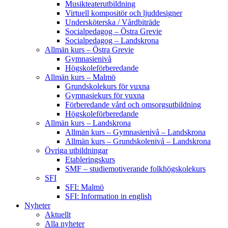
Musikteaterutbildning
Virtuell kompositör och ljuddesigner
Undersköterska / Vårdbiträde
Socialpedagog – Östra Grevie
Socialpedagog – Landskrona
Allmän kurs – Östra Grevie
Gymnasienivå
Högskoleförberedande
Allmän kurs – Malmö
Grundskolekurs för vuxna
Gymnasiekurs för vuxna
Förberedande vård och omsorgsutbildning
Högskoleförberedande
Allmän kurs – Landskrona
Allmän kurs – Gymnasienivå – Landskrona
Allmän kurs – Grundskolenivå – Landskrona
Övriga utbildningar
Etableringskurs
SMF – studiemotiverande folkhögskolekurs
SFI
SFI: Malmö
SFI: Information in english
Nyheter
Aktuellt
Alla nyheter