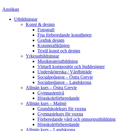
Ansökan
Utbildningar
Konst & design
Fotografi
Fria förberedande konstlinjen
Grafisk design
Konstgrafiklinjen
Textil konst och design
Yrkesutbildningar
Musikteaterutbildning
Virtuell kompositör och ljuddesigner
Undersköterska / Vårdbiträde
Socialpedagog – Östra Grevie
Socialpedagog – Landskrona
Allmän kurs – Östra Grevie
Gymnasienivå
Högskoleförberedande
Allmän kurs – Malmö
Grundskolekurs för vuxna
Gymnasiekurs för vuxna
Förberedande vård och omsorgsutbildning
Högskoleförberedande
Allmän kurs – Landskrona