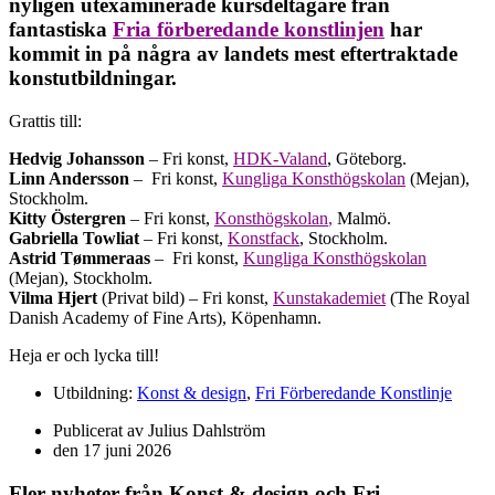
nyligen utexaminerade kursdeltagare från
fantastiska
Fria förberedande konstlinjen
har
kommit in på några av landets mest eftertraktade
konstutbildningar.
Grattis till:
Hedvig Johansson
– Fri konst,
HDK-Valand
, Göteborg.
Linn Andersson
–
Fri konst,
Kungliga Konsthögskolan
(Mejan),
Stockholm.
Kitty Östergren
– Fri konst,
Konsthögskolan
,
Malmö.
Gabriella Towliat
– Fri konst,
Konstfack
, Stockholm.
Astrid Tømmeraas
–
Fri konst,
Kungliga Konsthögskolan
(Mejan), Stockholm.
Vilma Hjert
(Privat bild) – Fri konst,
Kunstakademiet
(The Royal
Danish Academy of Fine Arts)
, Köpenhamn.
Heja er och lycka till!
Utbildning:
Konst & design
,
Fri Förberedande Konstlinje
Publicerat av
Julius Dahlström
den
17 juni 2026
Fler nyheter från
Konst & design
och
Fri