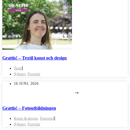
Grattis! – Textil konst och design
Textil
Nyheter
,
Porträtt
16 JUNI, 2026
Grattis! – Fotoutbildningen
Konst & design
,
Fotografi
Nyheter
,
Porträtt