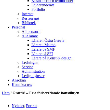
Kostnader och terminstider
Studeranderätt
Portfolio
Internat
Restaurang
Bibliotek
Personal
All personal
Alla lärare
Lärare i Östra Grevie
Lärare i Malmö
Lärare på SMF
Lärare på SFI
Lärare på Konst & design
Ledningen
Service
Administration
Lediga tjänster
Ansökan
Kontakta oss
Hem
/
Grattis! – Fria förberedande konstlinjen
Nyheter
,
Porträtt