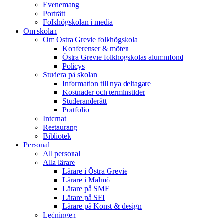
Evenemang
Porträtt
Folkhögskolan i media
Om skolan
Om Östra Grevie folkhögskola
Konferenser & möten
Östra Grevie folkhögskolas alumnifond
Policys
Studera på skolan
Information till nya deltagare
Kostnader och terminstider
Studeranderätt
Portfolio
Internat
Restaurang
Bibliotek
Personal
All personal
Alla lärare
Lärare i Östra Grevie
Lärare i Malmö
Lärare på SMF
Lärare på SFI
Lärare på Konst & design
Ledningen