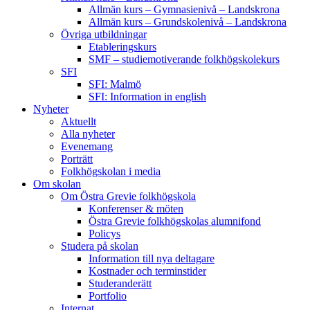
Allmän kurs – Gymnasienivå – Landskrona
Allmän kurs – Grundskolenivå – Landskrona
Övriga utbildningar
Etableringskurs
SMF – studiemotiverande folkhögskolekurs
SFI
SFI: Malmö
SFI: Information in english
Nyheter
Aktuellt
Alla nyheter
Evenemang
Porträtt
Folkhögskolan i media
Om skolan
Om Östra Grevie folkhögskola
Konferenser & möten
Östra Grevie folkhögskolas alumnifond
Policys
Studera på skolan
Information till nya deltagare
Kostnader och terminstider
Studeranderätt
Portfolio
Internat