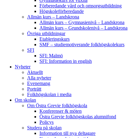
Gymnasiekurs för vuxna
Förberedande vård och omsorgsutbildning
Högskoleförberedande
Allmän kurs – Landskrona
Allmän kurs – Gymnasienivå – Landskrona
Allmän kurs – Grundskolenivå – Landskrona
Övriga utbildningar
Etableringskurs
SMF – studiemotiverande folkhögskolekurs
SFI
SFI: Malmö
SFI: Information in english
Nyheter
Aktuellt
Alla nyheter
Evenemang
Porträtt
Folkhögskolan i media
Om skolan
Om Östra Grevie folkhögskola
Konferenser & möten
Östra Grevie folkhögskolas alumnifond
Policys
Studera på skolan
Information till nya deltagare