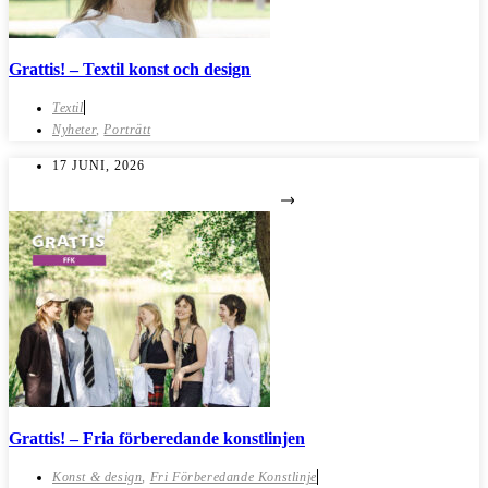
Grattis! – Textil konst och design
Textil
Nyheter
,
Porträtt
17 JUNI, 2026
Grattis! – Fria förberedande konstlinjen
Konst & design
,
Fri Förberedande Konstlinje