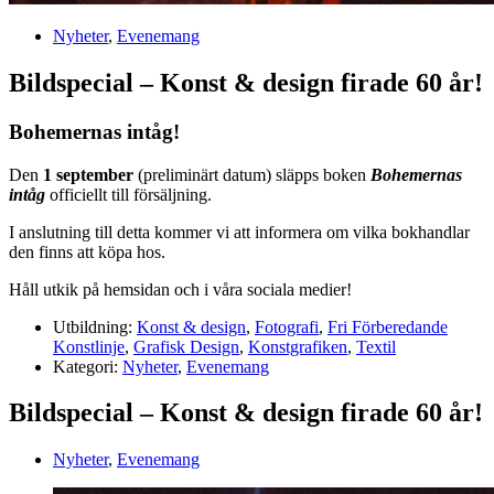
Nyheter
,
Evenemang
Bildspecial – Konst & design firade 60 år!
Bohemernas intåg!
Den
1 september
(preliminärt datum) släpps boken
Bohemernas
intåg
officiellt till försäljning.
I anslutning till detta kommer vi att informera om vilka bokhandlar
den finns att köpa hos.
Håll utkik på hemsidan och i våra sociala medier!
Utbildning:
Konst & design
,
Fotografi
,
Fri Förberedande
Konstlinje
,
Grafisk Design
,
Konstgrafiken
,
Textil
Kategori:
Nyheter
,
Evenemang
Bildspecial – Konst & design firade 60 år!
Nyheter
,
Evenemang