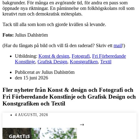
bakgrunder. För många en avgörande tid, för andra en paus som
öppnade nya riktningar. En påminnelse om folkhögskolans roll som
kreativt rum och demokratisk mötesplats.
Tack till alla som kom och gjorde kvällen så levande.
Foto:
Julius Dahlström
(Har du fångats på bild och vill få den raderad? Skriv ett
mail
!)
Utbildning:
Konst & design
,
Fotografi
,
Fri Förberedande
Konstlinje
,
Grafisk Design
,
Konstgrafiken
,
Textil
Publicerat av
Julius Dahlström
den
15 juni 2026
Fler nyheter från
Konst & design
och
Fotografi
och
Fri Förberedande Konstlinje
och
Grafisk Design
och
Konstgrafiken
och
Textil
4 AUGUSTI, 2026