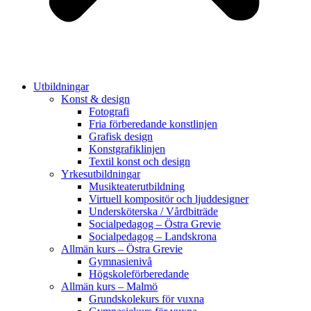
Utbildningar
Konst & design
Fotografi
Fria förberedande konstlinjen
Grafisk design
Konstgrafiklinjen
Textil konst och design
Yrkesutbildningar
Musikteaterutbildning
Virtuell kompositör och ljuddesigner
Undersköterska / Vårdbiträde
Socialpedagog – Östra Grevie
Socialpedagog – Landskrona
Allmän kurs – Östra Grevie
Gymnasienivå
Högskoleförberedande
Allmän kurs – Malmö
Grundskolekurs för vuxna