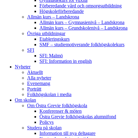
Gymnasiekurs för vuxna
Förberedande vård och omsorgsutbildning
Högskoleförberedande
Allmän kurs – Landskrona
Allmän kurs – Gymnasienivå – Landskrona
Allmän kurs – Grundskolenivå – Landskrona
Övriga utbildningar
Etableringskurs
SMF – studiemotiverande folkhögskolekurs
SFI
SFI: Malmö
SFI: Information in english
Nyheter
Aktuellt
Alla nyheter
Evenemang
Porträtt
Folkhögskolan i media
Om skolan
Om Östra Grevie folkhögskola
Konferenser & möten
Östra Grevie folkhögskolas alumnifond
Policys
Studera på skolan
Information till nya deltagare