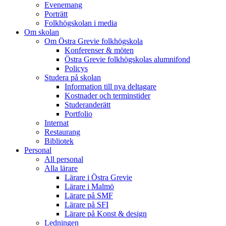
Evenemang
Porträtt
Folkhögskolan i media
Om skolan
Om Östra Grevie folkhögskola
Konferenser & möten
Östra Grevie folkhögskolas alumnifond
Policys
Studera på skolan
Information till nya deltagare
Kostnader och terminstider
Studeranderätt
Portfolio
Internat
Restaurang
Bibliotek
Personal
All personal
Alla lärare
Lärare i Östra Grevie
Lärare i Malmö
Lärare på SMF
Lärare på SFI
Lärare på Konst & design
Ledningen