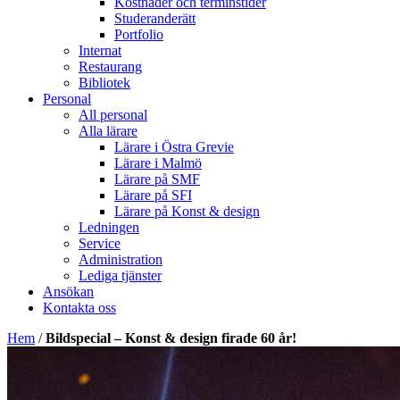
Kostnader och terminstider
Studeranderätt
Portfolio
Internat
Restaurang
Bibliotek
Personal
All personal
Alla lärare
Lärare i Östra Grevie
Lärare i Malmö
Lärare på SMF
Lärare på SFI
Lärare på Konst & design
Ledningen
Service
Administration
Lediga tjänster
Ansökan
Kontakta oss
Hem
/
Bildspecial – Konst & design firade 60 år!