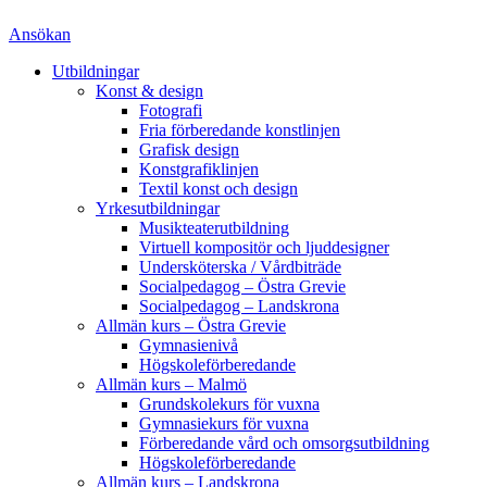
Ansökan
Utbildningar
Konst & design
Fotografi
Fria förberedande konstlinjen
Grafisk design
Konstgrafiklinjen
Textil konst och design
Yrkesutbildningar
Musikteaterutbildning
Virtuell kompositör och ljuddesigner
Undersköterska / Vårdbiträde
Socialpedagog – Östra Grevie
Socialpedagog – Landskrona
Allmän kurs – Östra Grevie
Gymnasienivå
Högskoleförberedande
Allmän kurs – Malmö
Grundskolekurs för vuxna
Gymnasiekurs för vuxna
Förberedande vård och omsorgsutbildning
Högskoleförberedande
Allmän kurs – Landskrona