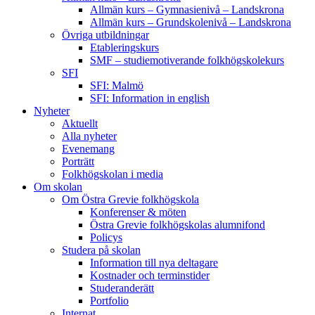
Allmän kurs – Gymnasienivå – Landskrona
Allmän kurs – Grundskolenivå – Landskrona
Övriga utbildningar
Etableringskurs
SMF – studiemotiverande folkhögskolekurs
SFI
SFI: Malmö
SFI: Information in english
Nyheter
Aktuellt
Alla nyheter
Evenemang
Porträtt
Folkhögskolan i media
Om skolan
Om Östra Grevie folkhögskola
Konferenser & möten
Östra Grevie folkhögskolas alumnifond
Policys
Studera på skolan
Information till nya deltagare
Kostnader och terminstider
Studeranderätt
Portfolio
Internat