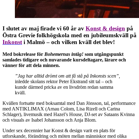
I slutet av maj firade vi 60 år av
Konst & design
på
Östra Grevie folkhögskola med en jubileumskväll på
Inkonst
i Malmö – och vilken kväll det blev!
Med bokrelease för
Bohemernas intåg!
som utgångspunkt
samlades tidigare och nuvarande kursdeltagare, lärare och
vänner för att dela minnen.
”Jag har alltid drömt om att få stå på Inkonsts scen”,
inledde skolans rektor Peter Ekstrand sitt tal – och
kunde därmed pricka av en livsdröm redan samma
kväll.
Kvällen fortsatte med boksamtal med Dan Jönsson, tal, performance
med ANTIKLIMAX (Arnau Colom, Lisa Rizell och Carina
Schlager), livemusik med Hazel’s House, DJ-set av Sataans Kvinna
och visuals av Isabel Johansson och Anja Blom.
Under sex decennier har Konst & design varit en plats för
utforskande, förändring och möten mellan människor med olika