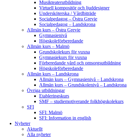
Musikteaterutbildning
Virtuell kompositör och ljuddesigner
Undersköterska / Vårdbiträde
Socialpedagog – Östra Grevie
Socialpedagog – Landskrona
Allmän kurs – Östra Grevie
Gymnasienivå
Högskoleförberedande
Allmän kurs – Malmö
Grundskolekurs för vuxna
Gymnasiekurs för vuxna
Förberedande vård och omsorgsutbildning
Högskoleförberedande
Allmän kurs – Landskrona
Allmän kurs – Gymnasienivå – Landskrona
Allmän kurs – Grundskolenivå – Landskrona
Övriga utbildningar
Etableringskurs
SMF – studiemotiverande folkhögskolekurs
SFI
SFI: Malmö
SFI: Information in english
Nyheter
Aktuellt
Alla nyheter