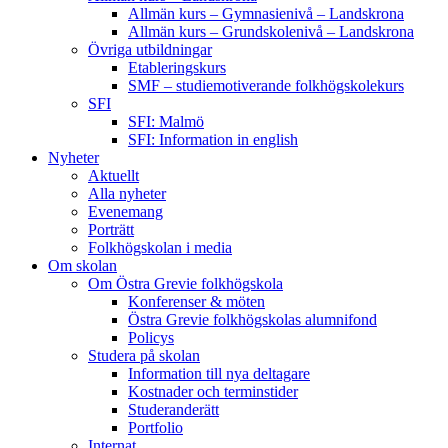
Allmän kurs – Gymnasienivå – Landskrona
Allmän kurs – Grundskolenivå – Landskrona
Övriga utbildningar
Etableringskurs
SMF – studiemotiverande folkhögskolekurs
SFI
SFI: Malmö
SFI: Information in english
Nyheter
Aktuellt
Alla nyheter
Evenemang
Porträtt
Folkhögskolan i media
Om skolan
Om Östra Grevie folkhögskola
Konferenser & möten
Östra Grevie folkhögskolas alumnifond
Policys
Studera på skolan
Information till nya deltagare
Kostnader och terminstider
Studeranderätt
Portfolio
Internat