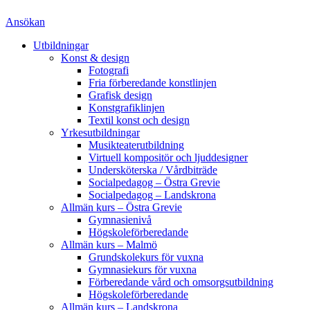
Ansökan
Utbildningar
Konst & design
Fotografi
Fria förberedande konstlinjen
Grafisk design
Konstgrafiklinjen
Textil konst och design
Yrkesutbildningar
Musikteaterutbildning
Virtuell kompositör och ljuddesigner
Undersköterska / Vårdbiträde
Socialpedagog – Östra Grevie
Socialpedagog – Landskrona
Allmän kurs – Östra Grevie
Gymnasienivå
Högskoleförberedande
Allmän kurs – Malmö
Grundskolekurs för vuxna
Gymnasiekurs för vuxna
Förberedande vård och omsorgsutbildning
Högskoleförberedande
Allmän kurs – Landskrona