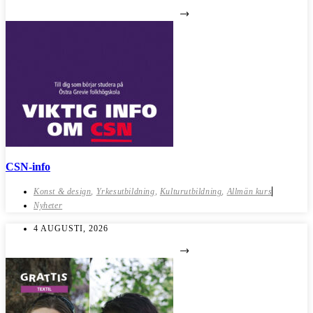
CSN-info
Konst & design
,
Yrkesutbildning
,
Kulturutbildning
,
Allmän kurs
Nyheter
4 AUGUSTI, 2026