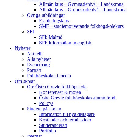
Allmän kurs – Gymnasienivå – Landskrona
Allmän kurs – Grundskolenivå – Landskrona
Övriga utbildningar
Etableringskurs
SMF – studiemotiverande folkhögskolekurs
SFI
SFI: Malmö
SFI: Information in english
Nyheter
Aktuellt
Alla nyheter
Evenemang
Porträtt
Folkhögskolan i media
Om skolan
Om Östra Grevie folkhögskola
Konferenser & möten
Östra Grevie folkhögskolas alumnifond
Policys
Studera på skolan
Information till nya deltagare
Kostnader och terminstider
Studeranderätt
Portfolio
Internat