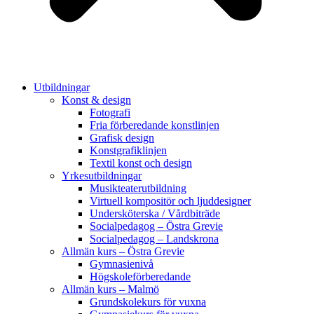
Utbildningar
Konst & design
Fotografi
Fria förberedande konstlinjen
Grafisk design
Konstgrafiklinjen
Textil konst och design
Yrkesutbildningar
Musikteaterutbildning
Virtuell kompositör och ljuddesigner
Undersköterska / Vårdbiträde
Socialpedagog – Östra Grevie
Socialpedagog – Landskrona
Allmän kurs – Östra Grevie
Gymnasienivå
Högskoleförberedande
Allmän kurs – Malmö
Grundskolekurs för vuxna