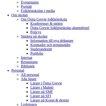
Evenemang
Porträtt
Folkhögskolan i media
Om skolan
Om Östra Grevie folkhögskola
Konferenser & möten
Östra Grevie folkhögskolas alumnifond
Policys
Studera på skolan
Information till nya deltagare
Kostnader och terminstider
Studeranderätt
Portfolio
Internat
Restaurang
Bibliotek
Personal
All personal
Alla lärare
Lärare i Östra Grevie
Lärare i Malmö
Lärare på SMF
Lärare på SFI
Lärare på Konst & design
Ledningen