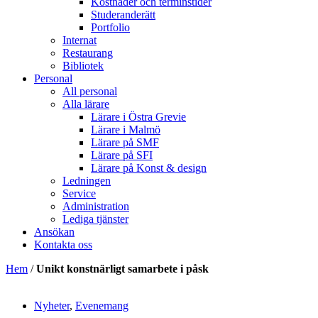
Kostnader och terminstider
Studeranderätt
Portfolio
Internat
Restaurang
Bibliotek
Personal
All personal
Alla lärare
Lärare i Östra Grevie
Lärare i Malmö
Lärare på SMF
Lärare på SFI
Lärare på Konst & design
Ledningen
Service
Administration
Lediga tjänster
Ansökan
Kontakta oss
Hem
/
Unikt konstnärligt samarbete i påsk
Nyheter
,
Evenemang