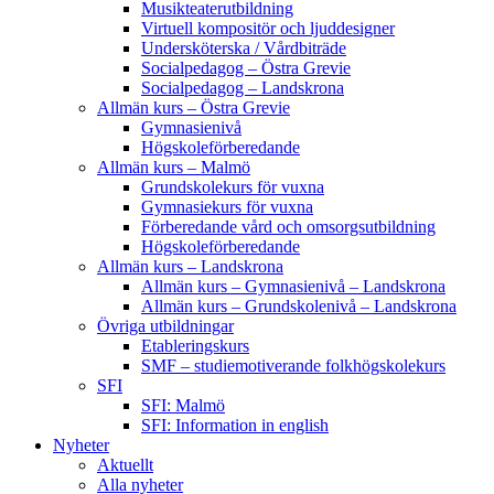
Musikteaterutbildning
Virtuell kompositör och ljuddesigner
Undersköterska / Vårdbiträde
Socialpedagog – Östra Grevie
Socialpedagog – Landskrona
Allmän kurs – Östra Grevie
Gymnasienivå
Högskoleförberedande
Allmän kurs – Malmö
Grundskolekurs för vuxna
Gymnasiekurs för vuxna
Förberedande vård och omsorgsutbildning
Högskoleförberedande
Allmän kurs – Landskrona
Allmän kurs – Gymnasienivå – Landskrona
Allmän kurs – Grundskolenivå – Landskrona
Övriga utbildningar
Etableringskurs
SMF – studiemotiverande folkhögskolekurs
SFI
SFI: Malmö
SFI: Information in english
Nyheter
Aktuellt
Alla nyheter