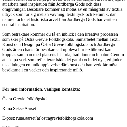
att arbeta med inspiration från Jordberga Gods och dess
omgivningar. Besökare kommer att mötas av en mångfald av textila
uttryck som rör sig mellan vävning, textiltryck och keramik, där
naturen och det historiska arvet från Jordberga Gods har varit en
central inspiration.
Som betraktare kommer du få en inblick i den kreativa processen
som sker på Östra Grevie Folkhögskola. Samarbetet mellan Textil
Konst och Design på Östra Grevie folkhögskola och Jordberga
Gods är en chans för besökare att uppleva hur textilkonst kan
kopplas samman med platsens historia, traditioner och natur. Genom
att skapa verk som reflekterar både det gamla och det nya, erbjuder
utställningen en unik upplevelse där konst och hantverk får möta
besökarna i en vacker och inspirerande miljö.
För mer information, vänligen kontakta:
Östra Grevie folkhögskola
Runa Sekse Aarset
E-post: runa.aarset[at]ostragreviefolkhogskola.com