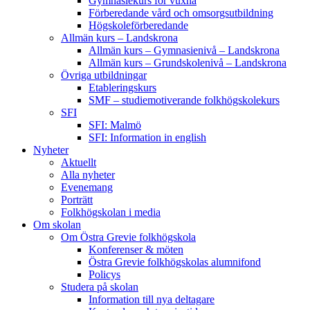
Gymnasiekurs för vuxna
Förberedande vård och omsorgsutbildning
Högskoleförberedande
Allmän kurs – Landskrona
Allmän kurs – Gymnasienivå – Landskrona
Allmän kurs – Grundskolenivå – Landskrona
Övriga utbildningar
Etableringskurs
SMF – studiemotiverande folkhögskolekurs
SFI
SFI: Malmö
SFI: Information in english
Nyheter
Aktuellt
Alla nyheter
Evenemang
Porträtt
Folkhögskolan i media
Om skolan
Om Östra Grevie folkhögskola
Konferenser & möten
Östra Grevie folkhögskolas alumnifond
Policys
Studera på skolan
Information till nya deltagare