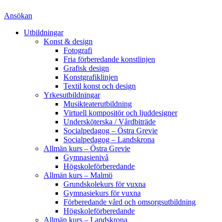
Ansökan
Utbildningar
Konst & design
Fotografi
Fria förberedande konstlinjen
Grafisk design
Konstgrafiklinjen
Textil konst och design
Yrkesutbildningar
Musikteaterutbildning
Virtuell kompositör och ljuddesigner
Undersköterska / Vårdbiträde
Socialpedagog – Östra Grevie
Socialpedagog – Landskrona
Allmän kurs – Östra Grevie
Gymnasienivå
Högskoleförberedande
Allmän kurs – Malmö
Grundskolekurs för vuxna
Gymnasiekurs för vuxna
Förberedande vård och omsorgsutbildning
Högskoleförberedande
Allmän kurs – Landskrona