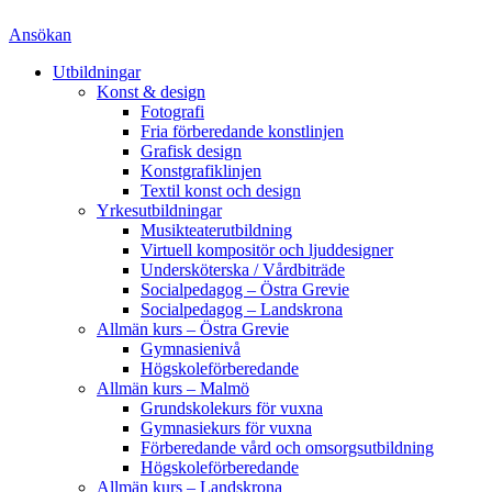
Ansökan
Utbildningar
Konst & design
Fotografi
Fria förberedande konstlinjen
Grafisk design
Konstgrafiklinjen
Textil konst och design
Yrkesutbildningar
Musikteaterutbildning
Virtuell kompositör och ljuddesigner
Undersköterska / Vårdbiträde
Socialpedagog – Östra Grevie
Socialpedagog – Landskrona
Allmän kurs – Östra Grevie
Gymnasienivå
Högskoleförberedande
Allmän kurs – Malmö
Grundskolekurs för vuxna
Gymnasiekurs för vuxna
Förberedande vård och omsorgsutbildning
Högskoleförberedande
Allmän kurs – Landskrona