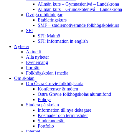
Allmän kurs – Gymnasienivå – Landskrona
Allmän kurs – Grundskolenivå – Landskrona
Övriga utbildningar
Etableringskurs
SMF – studiemotiverande folkhögskolekurs
SFI
SFI: Malmö
SFI: Information in english
Nyheter
Aktuellt
Alla nyheter
Evenemang
Porträtt
Folkhögskolan i media
Om skolan
Om Östra Grevie folkhögskola
Konferenser & möten
Östra Grevie folkhögskolas alumnifond
Policys
Studera på skolan
Information till nya deltagare
Kostnader och terminstider
Studeranderätt
Portfolio
Internat