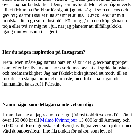
över. Jag har faktiskt hetat Jens, som nyfödd! Men efter någon vecka
i livet fick mina föräldrar för sig att jag inte såg ut som en Jens och
gav mig därför i stället tilltalsnamnet Julius. ”Crack-Jens” är mitt
ironiska alter ego som illustratör. Följ mig gärna och köp gärna en
tröja eller två av mig nu i jul, när jag planerar att tillfälligt kicka
igång min webshop (…igen).
Har du någon inspiration på Instagram?
Flera! Men måste jag nämna bara en så blir det @tecknaruppropet
som lyfter kreativa människors verk, med avsikt att sprida kunskap
och medmänsklighet. Jag har faktiskt bidragit med ett motiv till en
bok de ska släppa inom det närmaste, med fokus på pågående
humanitära katastrof i Palestina.
Nämn något som deltagarna inte vet om dig:
Hmm, kanske att jag via min design (främst t-shirttrycken då) skänkt
över 150 000 kr till
Malmö Kvinnojour
, 13 000 kr till Amnesty och
6 000 kr till Rosengrenska stiftelsen (frivillignätverk som jobbar med
vård åt papperslösa). Inte illa pinkat för någon som levt på