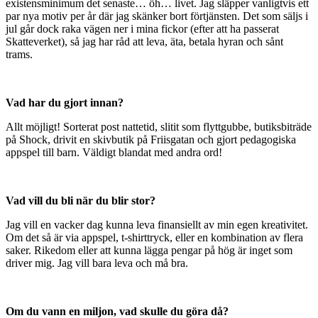
existensminimum det senaste… öh… livet. Jag släpper vanligtvis ett
par nya motiv per år där jag skänker bort förtjänsten. Det som säljs i
jul går dock raka vägen ner i mina fickor (efter att ha passerat
Skatteverket), så jag har råd att leva, äta, betala hyran och sånt
trams.
Vad har du gjort innan?
Allt möjligt! Sorterat post nattetid, slitit som flyttgubbe, butiksbiträde
på Shock, drivit en skivbutik på Friisgatan och gjort pedagogiska
appspel till barn. Väldigt blandat med andra ord!
Vad vill du bli när du blir stor?
Jag vill en vacker dag kunna leva finansiellt av min egen kreativitet.
Om det så är via appspel, t-shirttryck, eller en kombination av flera
saker. Rikedom eller att kunna lägga pengar på hög är inget som
driver mig. Jag vill bara leva och må bra.
Om du vann en miljon, vad skulle du göra då?