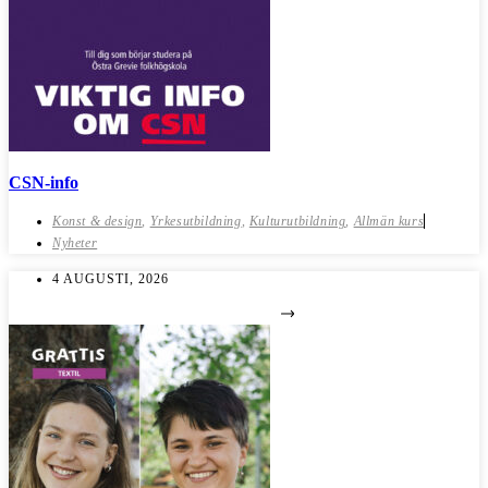
CSN-info
Konst & design
,
Yrkesutbildning
,
Kulturutbildning
,
Allmän kurs
Nyheter
4 AUGUSTI, 2026