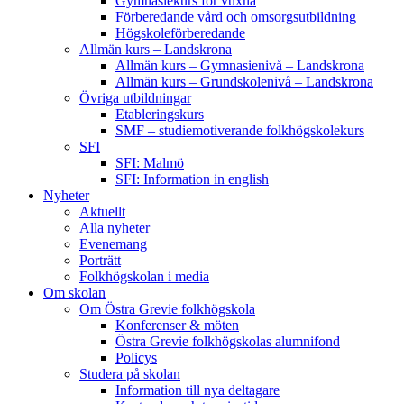
Gymnasiekurs för vuxna
Förberedande vård och omsorgsutbildning
Högskoleförberedande
Allmän kurs – Landskrona
Allmän kurs – Gymnasienivå – Landskrona
Allmän kurs – Grundskolenivå – Landskrona
Övriga utbildningar
Etableringskurs
SMF – studiemotiverande folkhögskolekurs
SFI
SFI: Malmö
SFI: Information in english
Nyheter
Aktuellt
Alla nyheter
Evenemang
Porträtt
Folkhögskolan i media
Om skolan
Om Östra Grevie folkhögskola
Konferenser & möten
Östra Grevie folkhögskolas alumnifond
Policys
Studera på skolan
Information till nya deltagare