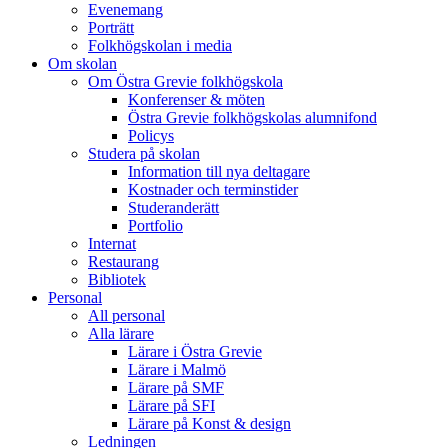
Evenemang
Porträtt
Folkhögskolan i media
Om skolan
Om Östra Grevie folkhögskola
Konferenser & möten
Östra Grevie folkhögskolas alumnifond
Policys
Studera på skolan
Information till nya deltagare
Kostnader och terminstider
Studeranderätt
Portfolio
Internat
Restaurang
Bibliotek
Personal
All personal
Alla lärare
Lärare i Östra Grevie
Lärare i Malmö
Lärare på SMF
Lärare på SFI
Lärare på Konst & design
Ledningen