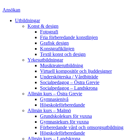
Ansökan
Utbildningar
Konst & design
Fotografi
Fria förberedande konstlinjen
Grafisk design
Konstgrafiklinjen
Textil konst och design
Yrkesutbildningar
Musikteaterutbildning
Virtuell kompositör och ljuddesigner
Undersköterska / Vårdbiträde
Socialpedagog – Östra Grevie
Socialpedagog – Landskrona
Allmän kurs – Östra Grevie
Gymnasienivå
Högskoleförberedande
Allmän kurs – Malmö
Grundskolekurs för vuxna
Gymnasiekurs för vuxna
Förberedande vård och omsorgsutbildning
Högskoleförberedande
Allmän kurs – Landskrona