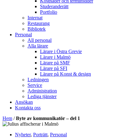
Kostnader och terminstider
Studeranderätt
Portfolio
Internat
Restaurang
Bibliotek
Personal
All personal
Alla lärare
Lärare i Östra Grevie
Lärare i Malmö
Lärare på SMF
Lärare på SFI
Lärare på Konst & design
Ledningen
Service
Administration
Lediga tjänster
Ansökan
Kontakta oss
Hem
/
Byte av kommunikatör – del 1
Nyheter
,
Porträtt
,
Personal