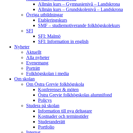
Allmän kurs – Gymnasienivå – Landskrona
Allmän kurs – Grundskolenivå – Landskrona
Övriga utbildningar
Etableringskurs
SMF – studiemotiverande folkhögskolekurs
SFI
SFI: Malmö
SFI: Information in english
Nyheter
Aktuellt
Alla nyheter
Evenemang
Porträtt
Folkhögskolan i media
Om skolan
Om Östra Grevie folkhögskola
Konferenser & möten
Östra Grevie folkhögskolas alumnifond
Policys
Studera på skolan
Information till nya deltagare
Kostnader och terminstider
Studeranderätt
Portfolio
Internat