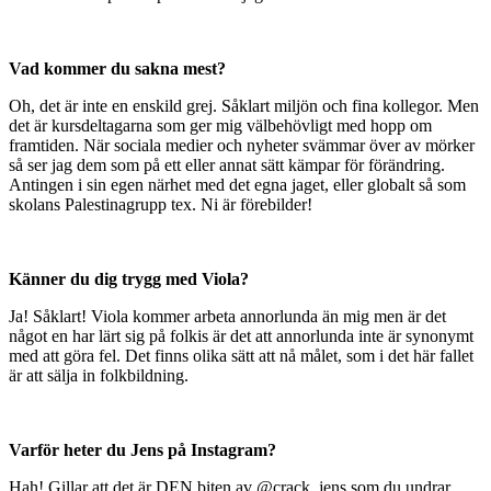
Vad kommer du sakna mest?
Oh, det är inte en enskild grej. Såklart miljön och fina kollegor. Men
det är kursdeltagarna som ger mig välbehövligt med hopp om
framtiden. När sociala medier och nyheter svämmar över av mörker
så ser jag dem som på ett eller annat sätt kämpar för förändring.
Antingen i sin egen närhet med det egna jaget, eller globalt så som
skolans Palestinagrupp tex. Ni är förebilder!
Känner du dig trygg med Viola?
Ja! Såklart! Viola kommer arbeta annorlunda än mig men är det
något en har lärt sig på folkis är det att annorlunda inte är synonymt
med att göra fel. Det finns olika sätt att nå målet, som i det här fallet
är att sälja in folkbildning.
Varför heter du Jens på Instagram?
Hah! Gillar att det är DEN biten av @crack_jens som du undrar