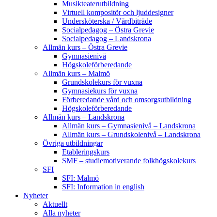
Musikteaterutbildning
Virtuell kompositör och ljuddesigner
Undersköterska / Vårdbiträde
Socialpedagog – Östra Grevie
Socialpedagog – Landskrona
Allmän kurs – Östra Grevie
Gymnasienivå
Högskoleförberedande
Allmän kurs – Malmö
Grundskolekurs för vuxna
Gymnasiekurs för vuxna
Förberedande vård och omsorgsutbildning
Högskoleförberedande
Allmän kurs – Landskrona
Allmän kurs – Gymnasienivå – Landskrona
Allmän kurs – Grundskolenivå – Landskrona
Övriga utbildningar
Etableringskurs
SMF – studiemotiverande folkhögskolekurs
SFI
SFI: Malmö
SFI: Information in english
Nyheter
Aktuellt
Alla nyheter