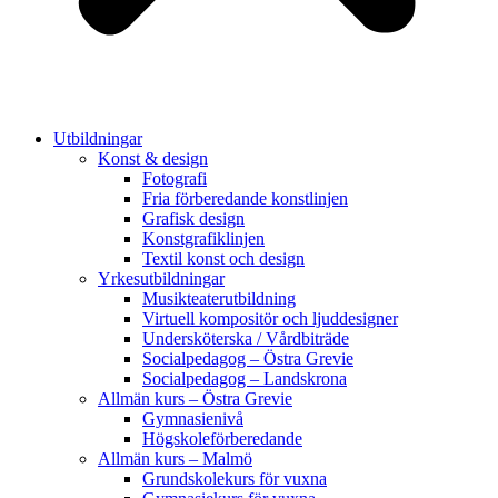
Utbildningar
Konst & design
Fotografi
Fria förberedande konstlinjen
Grafisk design
Konstgrafiklinjen
Textil konst och design
Yrkesutbildningar
Musikteaterutbildning
Virtuell kompositör och ljuddesigner
Undersköterska / Vårdbiträde
Socialpedagog – Östra Grevie
Socialpedagog – Landskrona
Allmän kurs – Östra Grevie
Gymnasienivå
Högskoleförberedande
Allmän kurs – Malmö
Grundskolekurs för vuxna