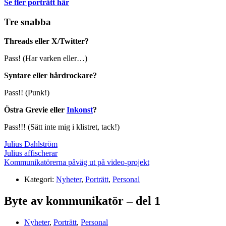
Se fler porträtt
här
Tre snabba
Threads eller X/Twitter?
Pass! (Har varken eller…)
Syntare eller hårdrockare?
Pass!! (Punk!)
Östra Grevie eller
Inkonst
?
Pass!!! (Sätt inte mig i klistret, tack!)
Julius Dahlström
Julius affischerar
Kommunikatörerna påväg ut på video-projekt
Kategori:
Nyheter
,
Porträtt
,
Personal
Byte av kommunikatör – del 1
Nyheter
,
Porträtt
,
Personal