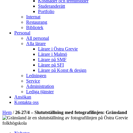
Kostnader och terminstider
Studeranderätt
Portfolio
Internat
Restaurang
Bibliotek
Personal
All personal
Alla lärare
Lärare i Östra Grevie
Lärare i Malmö
Lärare på SMF
Lärare på SFI
Lärare på Konst & design
Ledningen
Service
Administration
Lediga tjänster
Ansökan
Kontakta oss
Hem
/
26-27/4 – Slututställning med fotografilinjen: Gränsland