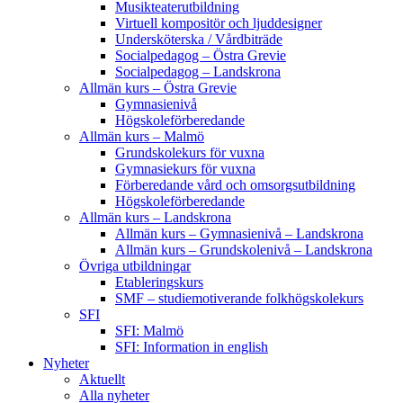
Musikteaterutbildning
Virtuell kompositör och ljuddesigner
Undersköterska / Vårdbiträde
Socialpedagog – Östra Grevie
Socialpedagog – Landskrona
Allmän kurs – Östra Grevie
Gymnasienivå
Högskoleförberedande
Allmän kurs – Malmö
Grundskolekurs för vuxna
Gymnasiekurs för vuxna
Förberedande vård och omsorgsutbildning
Högskoleförberedande
Allmän kurs – Landskrona
Allmän kurs – Gymnasienivå – Landskrona
Allmän kurs – Grundskolenivå – Landskrona
Övriga utbildningar
Etableringskurs
SMF – studiemotiverande folkhögskolekurs
SFI
SFI: Malmö
SFI: Information in english
Nyheter
Aktuellt
Alla nyheter