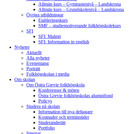
Allmän kurs – Gymnasienivå – Landskrona
Allmän kurs – Grundskolenivå – Landskrona
Övriga utbildningar
Etableringskurs
SMF – studiemotiverande folkhögskolekurs
SFI
SFI: Malmö
SFI: Information in english
Nyheter
Aktuellt
Alla nyheter
Evenemang
Porträtt
Folkhögskolan i media
Om skolan
Om Östra Grevie folkhögskola
Konferenser & möten
Östra Grevie folkhögskolas alumnifond
Policys
Studera på skolan
Information till nya deltagare
Kostnader och terminstider
Studeranderätt
Portfolio
Internat