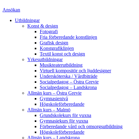
Ansökan
Utbildningar
Konst & design
Fotografi
Fria förberedande konstlinjen
Grafisk design
Konstgrafiklinjen
Textil konst och design
Yrkesutbildningar
Musikteaterutbildning
Virtuell kompositör och ljuddesigner
Undersköterska / Vårdbiträde
Socialpedagog – Östra Grevie
Socialpedagog – Landskrona
Allmän kurs – Östra Grevie
Gymnasienivå
Högskoleförberedande
Allmän kurs – Malmö
Grundskolekurs för vuxna
Gymnasiekurs för vuxna
Förberedande vård och omsorgsutbildning
Högskoleförberedande
Allmän kurs – Landskrona