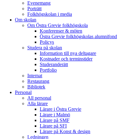
Evenemang
Porträtt
Folkhögskolan i media
Om skolan
Om Östra Grevie folkhögskola
Konferenser & möten
Östra Grevie folkhögskolas alumnifond
Policys
Studera på skolan
Information till nya deltagare
Kostnader och terminstider
Studeranderätt
Portfolio
Internat
Restaurang
Bibliotek
Personal
All personal
Alla lärare
Lärare i Östra Grevie
Lärare i Malmö
Lärare på SMF
Lärare på SFI
Lärare på Konst & design
Ledningen