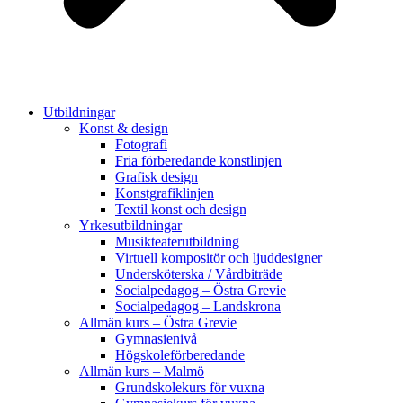
Utbildningar
Konst & design
Fotografi
Fria förberedande konstlinjen
Grafisk design
Konstgrafiklinjen
Textil konst och design
Yrkesutbildningar
Musikteaterutbildning
Virtuell kompositör och ljuddesigner
Undersköterska / Vårdbiträde
Socialpedagog – Östra Grevie
Socialpedagog – Landskrona
Allmän kurs – Östra Grevie
Gymnasienivå
Högskoleförberedande
Allmän kurs – Malmö
Grundskolekurs för vuxna