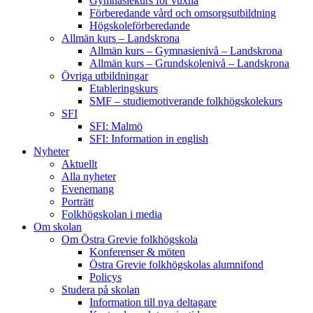
Gymnasiekurs för vuxna
Förberedande vård och omsorgsutbildning
Högskoleförberedande
Allmän kurs – Landskrona
Allmän kurs – Gymnasienivå – Landskrona
Allmän kurs – Grundskolenivå – Landskrona
Övriga utbildningar
Etableringskurs
SMF – studiemotiverande folkhögskolekurs
SFI
SFI: Malmö
SFI: Information in english
Nyheter
Aktuellt
Alla nyheter
Evenemang
Porträtt
Folkhögskolan i media
Om skolan
Om Östra Grevie folkhögskola
Konferenser & möten
Östra Grevie folkhögskolas alumnifond
Policys
Studera på skolan
Information till nya deltagare