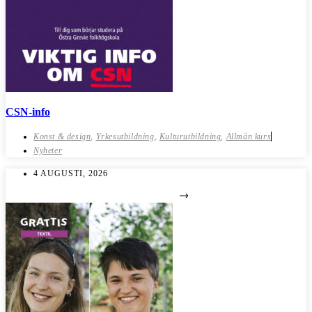
CSN-info
Konst & design
,
Yrkesutbildning
,
Kulturutbildning
,
Allmän kurs
Nyheter
4 AUGUSTI, 2026