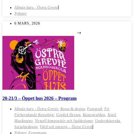
Allmän kurs - Östra Grevie
Nyheter
6 MARS, 2026
20-21/3 – Öppet hus 2026 – Program
Allmän kurs - Östra Grevie
,
Konst & design
,
Fotografi
,
Fri
Förberedande Konstlinje
,
Grafisk Design
,
Konstgrafiken
,
Textil
,
Musikteater
,
Virtuell kompositör och ljuddesigner
,
Undersköterska
,
Socialpedagog
,
Vård och omsorg – Östra Grevie
Nyheter
,
Evenemang