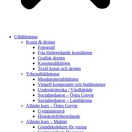
Utbildningar
Konst & design
Fotografi
Fria förberedande konstlinjen
Grafisk design
Konstgrafiklinjen
Textil konst och design
Yrkesutbildningar
Musikteaterutbildning
Virtuell kompositör och ljuddesigner
Undersköterska / Vårdbiträde
Socialpedagog – Östra Grevie
Socialpedagog – Landskrona
Allmän kurs – Östra Grevie
Gymnasienivå
Högskoleförberedande
Allmän kurs – Malmö
Grundskolekurs för vuxna