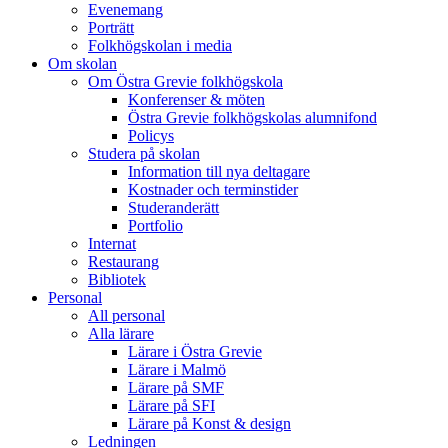
Evenemang
Porträtt
Folkhögskolan i media
Om skolan
Om Östra Grevie folkhögskola
Konferenser & möten
Östra Grevie folkhögskolas alumnifond
Policys
Studera på skolan
Information till nya deltagare
Kostnader och terminstider
Studeranderätt
Portfolio
Internat
Restaurang
Bibliotek
Personal
All personal
Alla lärare
Lärare i Östra Grevie
Lärare i Malmö
Lärare på SMF
Lärare på SFI
Lärare på Konst & design
Ledningen