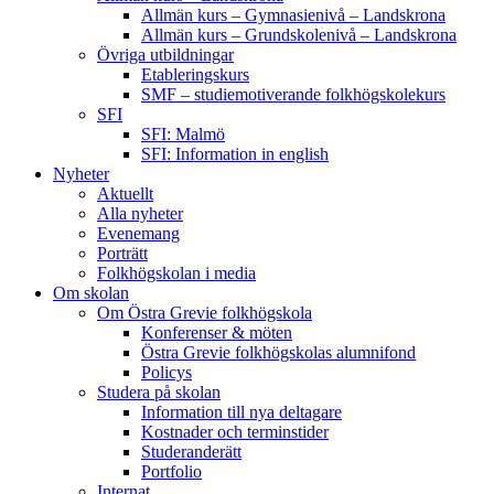
Allmän kurs – Gymnasienivå – Landskrona
Allmän kurs – Grundskolenivå – Landskrona
Övriga utbildningar
Etableringskurs
SMF – studiemotiverande folkhögskolekurs
SFI
SFI: Malmö
SFI: Information in english
Nyheter
Aktuellt
Alla nyheter
Evenemang
Porträtt
Folkhögskolan i media
Om skolan
Om Östra Grevie folkhögskola
Konferenser & möten
Östra Grevie folkhögskolas alumnifond
Policys
Studera på skolan
Information till nya deltagare
Kostnader och terminstider
Studeranderätt
Portfolio
Internat