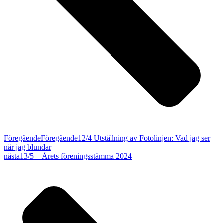
Föregående
Föregående
12/4 Utställning av Fotolinjen: Vad jag ser
när jag blundar
nästa
13/5 – Årets föreningsstämma 2024