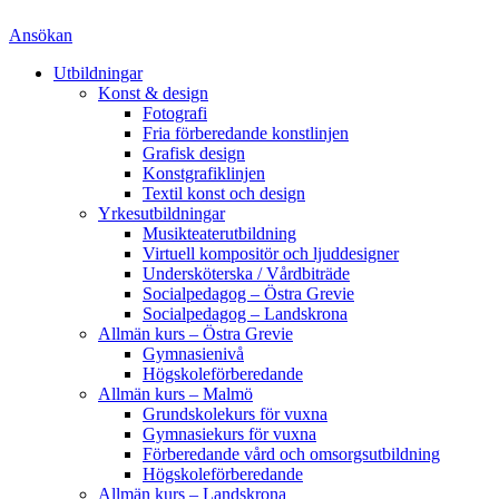
Ansökan
Utbildningar
Konst & design
Fotografi
Fria förberedande konstlinjen
Grafisk design
Konstgrafiklinjen
Textil konst och design
Yrkesutbildningar
Musikteaterutbildning
Virtuell kompositör och ljuddesigner
Undersköterska / Vårdbiträde
Socialpedagog – Östra Grevie
Socialpedagog – Landskrona
Allmän kurs – Östra Grevie
Gymnasienivå
Högskoleförberedande
Allmän kurs – Malmö
Grundskolekurs för vuxna
Gymnasiekurs för vuxna
Förberedande vård och omsorgsutbildning
Högskoleförberedande
Allmän kurs – Landskrona