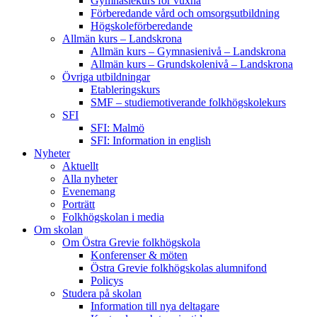
Gymnasiekurs för vuxna
Förberedande vård och omsorgsutbildning
Högskoleförberedande
Allmän kurs – Landskrona
Allmän kurs – Gymnasienivå – Landskrona
Allmän kurs – Grundskolenivå – Landskrona
Övriga utbildningar
Etableringskurs
SMF – studiemotiverande folkhögskolekurs
SFI
SFI: Malmö
SFI: Information in english
Nyheter
Aktuellt
Alla nyheter
Evenemang
Porträtt
Folkhögskolan i media
Om skolan
Om Östra Grevie folkhögskola
Konferenser & möten
Östra Grevie folkhögskolas alumnifond
Policys
Studera på skolan
Information till nya deltagare