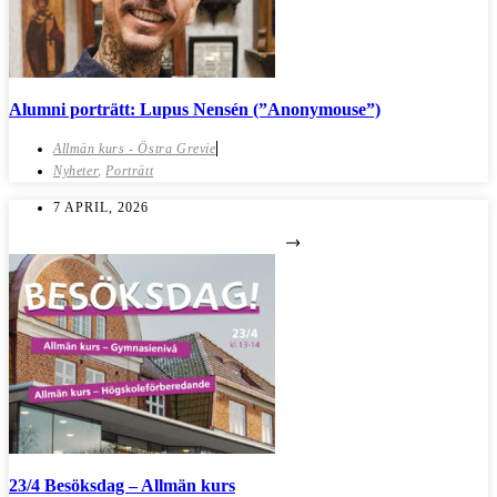
Alumni porträtt: Lupus Nensén (”Anonymouse”)
Allmän kurs - Östra Grevie
Nyheter
,
Porträtt
7 APRIL, 2026
23/4 Besöksdag – Allmän kurs