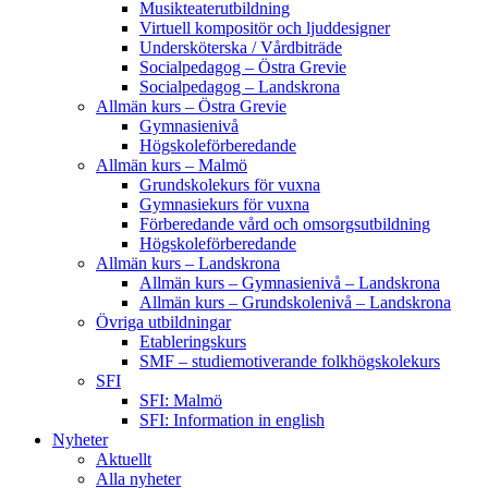
Musikteaterutbildning
Virtuell kompositör och ljuddesigner
Undersköterska / Vårdbiträde
Socialpedagog – Östra Grevie
Socialpedagog – Landskrona
Allmän kurs – Östra Grevie
Gymnasienivå
Högskoleförberedande
Allmän kurs – Malmö
Grundskolekurs för vuxna
Gymnasiekurs för vuxna
Förberedande vård och omsorgsutbildning
Högskoleförberedande
Allmän kurs – Landskrona
Allmän kurs – Gymnasienivå – Landskrona
Allmän kurs – Grundskolenivå – Landskrona
Övriga utbildningar
Etableringskurs
SMF – studiemotiverande folkhögskolekurs
SFI
SFI: Malmö
SFI: Information in english
Nyheter
Aktuellt
Alla nyheter