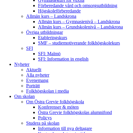
Gymnasiekurs för vuxna
Förberedande vård och omsorgsutbildning
Högskoleförberedande
Allmän kurs – Landskrona
Allmän kurs – Gymnasienivå – Landskrona
Allmän kurs – Grundskolenivå – Landskrona
Övriga utbildningar
Etableringskurs
SMF – studiemotiverande folkhögskolekurs
SFI
SFI: Malmö
SFI: Information in english
Nyheter
Aktuellt
Alla nyheter
Evenemang
Porträtt
Folkhögskolan i media
Om skolan
Om Östra Grevie folkhögskola
Konferenser & möten
Östra Grevie folkhögskolas alumnifond
Policys
Studera på skolan
Information till nya deltagare