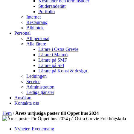
Kostnader och terminstider
Studeranderätt
Portfolio
Internat
Restaurang
Bibliotek
Personal
All personal
Alla lärare
Lärare i Östra Grevie
Lärare i Malmö
Lärare på SMF
Lärare på SFI
Lärare på Konst & design
Ledningen
Service
Administration
Lediga tjänster
Ansökan
Kontakta oss
Hem
/
Årets urtjusiga poster till Öppet hus 2024
Nyheter
,
Evenemang