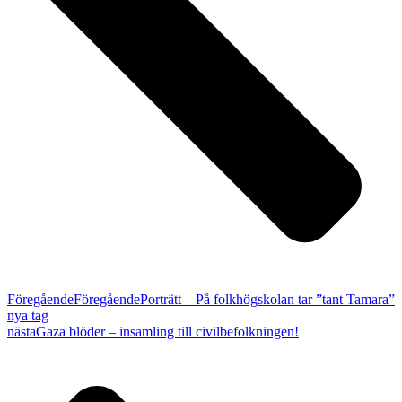
Föregående
Föregående
Porträtt – På folkhögskolan tar ”tant Tamara”
nya tag
nästa
Gaza blöder – insamling till civilbefolkningen!