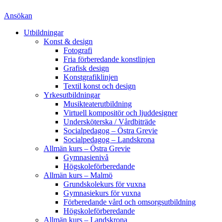
Ansökan
Utbildningar
Konst & design
Fotografi
Fria förberedande konstlinjen
Grafisk design
Konstgrafiklinjen
Textil konst och design
Yrkesutbildningar
Musikteaterutbildning
Virtuell kompositör och ljuddesigner
Undersköterska / Vårdbiträde
Socialpedagog – Östra Grevie
Socialpedagog – Landskrona
Allmän kurs – Östra Grevie
Gymnasienivå
Högskoleförberedande
Allmän kurs – Malmö
Grundskolekurs för vuxna
Gymnasiekurs för vuxna
Förberedande vård och omsorgsutbildning
Högskoleförberedande
Allmän kurs – Landskrona