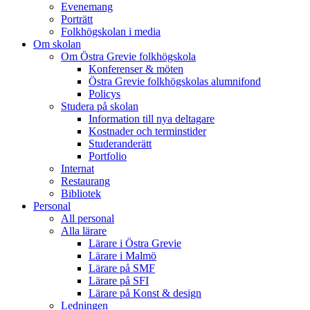
Evenemang
Porträtt
Folkhögskolan i media
Om skolan
Om Östra Grevie folkhögskola
Konferenser & möten
Östra Grevie folkhögskolas alumnifond
Policys
Studera på skolan
Information till nya deltagare
Kostnader och terminstider
Studeranderätt
Portfolio
Internat
Restaurang
Bibliotek
Personal
All personal
Alla lärare
Lärare i Östra Grevie
Lärare i Malmö
Lärare på SMF
Lärare på SFI
Lärare på Konst & design
Ledningen