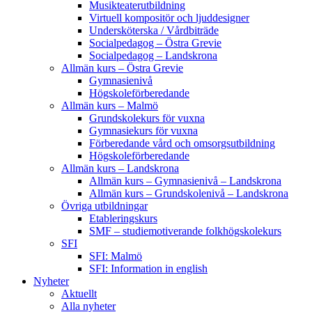
Musikteaterutbildning
Virtuell kompositör och ljuddesigner
Undersköterska / Vårdbiträde
Socialpedagog – Östra Grevie
Socialpedagog – Landskrona
Allmän kurs – Östra Grevie
Gymnasienivå
Högskoleförberedande
Allmän kurs – Malmö
Grundskolekurs för vuxna
Gymnasiekurs för vuxna
Förberedande vård och omsorgsutbildning
Högskoleförberedande
Allmän kurs – Landskrona
Allmän kurs – Gymnasienivå – Landskrona
Allmän kurs – Grundskolenivå – Landskrona
Övriga utbildningar
Etableringskurs
SMF – studiemotiverande folkhögskolekurs
SFI
SFI: Malmö
SFI: Information in english
Nyheter
Aktuellt
Alla nyheter