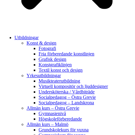
Utbildningar
Konst & design
Fotografi
Fria förberedande konstlinjen
Grafisk design
Konstgrafiklinjen
Textil konst och design
Yrkesutbildningar
Musikteaterutbildning
Virtuell kompositör och ljuddesigner
Undersköterska / Vårdbiträde
Socialpedagog – Östra Grevie
Socialpedagog – Landskrona
Allmän kurs – Östra Grevie
Gymnasienivå
Högskoleförberedande
Allmän kurs – Malmö
Grundskolekurs för vuxna