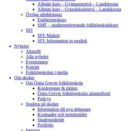
Allmän kurs – Gymnasienivå – Landskrona
Allmän kurs – Grundskolenivå – Landskrona
Övriga utbildningar
Etableringskurs
SMF – studiemotiverande folkhögskolekurs
SFI
SFI: Malmö
SFI: Information in english
Nyheter
Aktuellt
Alla nyheter
Evenemang
Porträtt
Folkhögskolan i media
Om skolan
Om Östra Grevie folkhögskola
Konferenser & möten
Östra Grevie folkhögskolas alumnifond
Policys
Studera på skolan
Information till nya deltagare
Kostnader och terminstider
Studeranderätt
Portfolio
Internat