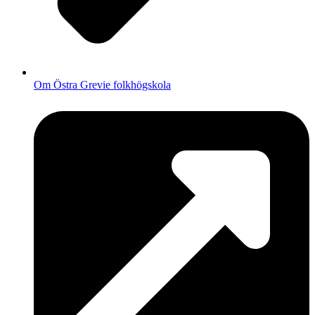
Om Östra Grevie folkhögskola