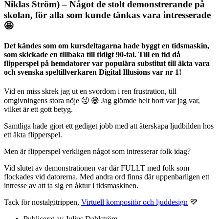
Niklas Ström) – Något de stolt demonstrerande på
skolan, för alla som kunde tänkas vara intresserade
🤩
Det kändes som om kursdeltagarna hade byggt en tidsmaskin,
som skickade en tillbaka till tidigt 90-tal. Till en tid då
flipperspel på hemdatorer var populära substitut till äkta vara
och svenska speltillverkaren Digital Illusions var nr 1!
Vid en miss skrek jag ut en svordom i ren frustration, till
omgivningens stora nöje 🤬 😅 Jag glömde helt bort var jag var,
vilket är ett gott betyg.
Samtliga hade gjort ett gediget jobb med att återskapa ljudbilden hos
ett äkta flipperspel.
Men är flipperspel verkligen något som intresserar folk idag?
Vid slutet av demonstrationen var där FULLT med folk som
flockades vid datorerna. Med andra ord finns där uppenbarligen ett
intresse av att ta sig en åktur i tidsmaskinen.
Tack för nostalgitrippen,
Virtuell kompositör och ljuddesign
💜
Publicerat av
Julius Dahlström