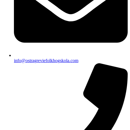
info@ostragreviefolkhogskola.com