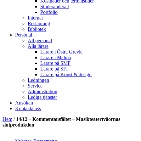
Kostnader och terminstider
Studeranderätt
Portfolio
Internat
Restaurang
Bibliotek
Personal
All personal
Alla lärare
Lärare i Östra Grevie
Lärare i Malmö
Lärare på SMF
Lärare på SFI
Lärare på Konst & design
Ledningen
Service
Administration
Lediga tjänster
Ansökan
Kontakta oss
Hem
/
14/12 – Kommentarsfältet – Musikteatertvåornas
slutproduktion