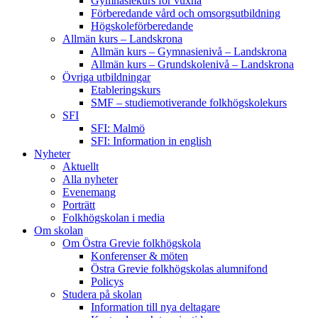
Gymnasiekurs för vuxna
Förberedande vård och omsorgsutbildning
Högskoleförberedande
Allmän kurs – Landskrona
Allmän kurs – Gymnasienivå – Landskrona
Allmän kurs – Grundskolenivå – Landskrona
Övriga utbildningar
Etableringskurs
SMF – studiemotiverande folkhögskolekurs
SFI
SFI: Malmö
SFI: Information in english
Nyheter
Aktuellt
Alla nyheter
Evenemang
Porträtt
Folkhögskolan i media
Om skolan
Om Östra Grevie folkhögskola
Konferenser & möten
Östra Grevie folkhögskolas alumnifond
Policys
Studera på skolan
Information till nya deltagare