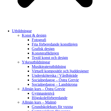
Utbildningar
Konst & design
Fotografi
Fria förberedande konstlinjen
Grafisk design
Konstgrafiklinjen
Textil konst och design
Yrkesutbildningar
Musikteaterutbildning
Virtuell kompositör och ljuddesigner
Undersköterska / Vårdbiträde
Socialpedagog – Östra Grevie
Socialpedagog – Landskrona
Allmän kurs – Östra Grevie
Gymnasienivå
Högskoleförberedande
Allmän kurs – Malmö
Grundskolekurs för vuxna