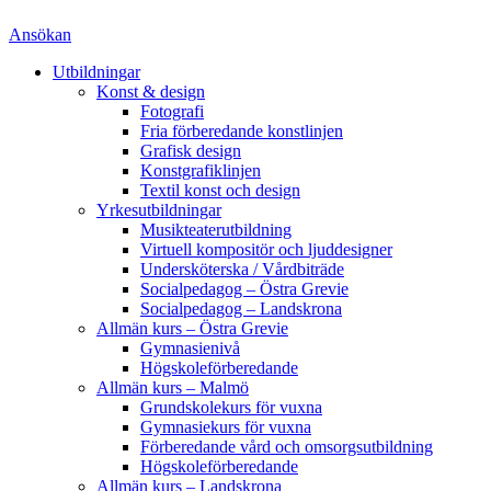
Ansökan
Utbildningar
Konst & design
Fotografi
Fria förberedande konstlinjen
Grafisk design
Konstgrafiklinjen
Textil konst och design
Yrkesutbildningar
Musikteaterutbildning
Virtuell kompositör och ljuddesigner
Undersköterska / Vårdbiträde
Socialpedagog – Östra Grevie
Socialpedagog – Landskrona
Allmän kurs – Östra Grevie
Gymnasienivå
Högskoleförberedande
Allmän kurs – Malmö
Grundskolekurs för vuxna
Gymnasiekurs för vuxna
Förberedande vård och omsorgsutbildning
Högskoleförberedande
Allmän kurs – Landskrona