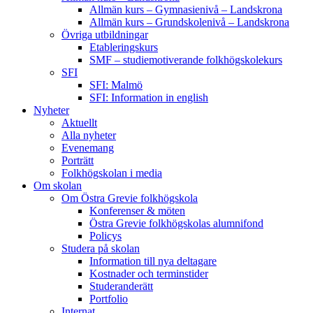
Allmän kurs – Gymnasienivå – Landskrona
Allmän kurs – Grundskolenivå – Landskrona
Övriga utbildningar
Etableringskurs
SMF – studiemotiverande folkhögskolekurs
SFI
SFI: Malmö
SFI: Information in english
Nyheter
Aktuellt
Alla nyheter
Evenemang
Porträtt
Folkhögskolan i media
Om skolan
Om Östra Grevie folkhögskola
Konferenser & möten
Östra Grevie folkhögskolas alumnifond
Policys
Studera på skolan
Information till nya deltagare
Kostnader och terminstider
Studeranderätt
Portfolio
Internat