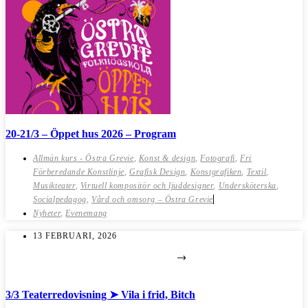
20-21/3 – Öppet hus 2026 – Program
Allmän kurs - Östra Grevie
,
Konst & design
,
Fotografi
,
Fri
Förberedande Konstlinje
,
Grafisk Design
,
Konstgrafiken
,
Textil
,
Musikteater
,
Virtuell kompositör och ljuddesigner
,
Undersköterska
,
Socialpedagog
,
Vård och omsorg – Östra Grevie
Nyheter
,
Evenemang
13 FEBRUARI, 2026
3/3 Teaterredovisning ➤ Vila i frid, Bitch