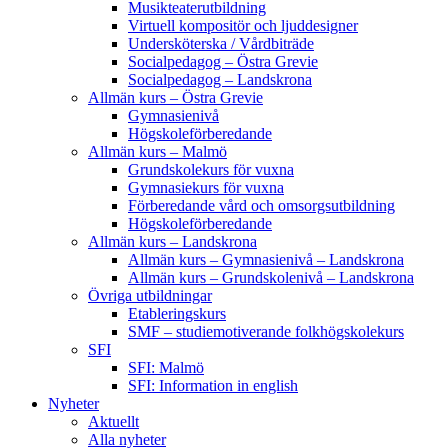
Musikteaterutbildning
Virtuell kompositör och ljuddesigner
Undersköterska / Vårdbiträde
Socialpedagog – Östra Grevie
Socialpedagog – Landskrona
Allmän kurs – Östra Grevie
Gymnasienivå
Högskoleförberedande
Allmän kurs – Malmö
Grundskolekurs för vuxna
Gymnasiekurs för vuxna
Förberedande vård och omsorgsutbildning
Högskoleförberedande
Allmän kurs – Landskrona
Allmän kurs – Gymnasienivå – Landskrona
Allmän kurs – Grundskolenivå – Landskrona
Övriga utbildningar
Etableringskurs
SMF – studiemotiverande folkhögskolekurs
SFI
SFI: Malmö
SFI: Information in english
Nyheter
Aktuellt
Alla nyheter