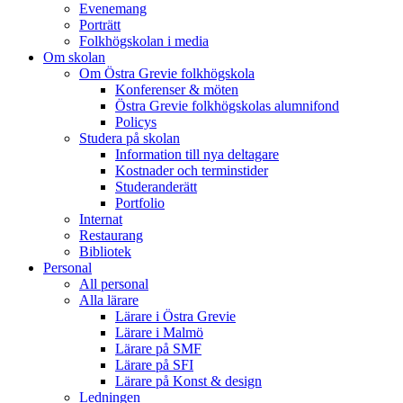
Evenemang
Porträtt
Folkhögskolan i media
Om skolan
Om Östra Grevie folkhögskola
Konferenser & möten
Östra Grevie folkhögskolas alumnifond
Policys
Studera på skolan
Information till nya deltagare
Kostnader och terminstider
Studeranderätt
Portfolio
Internat
Restaurang
Bibliotek
Personal
All personal
Alla lärare
Lärare i Östra Grevie
Lärare i Malmö
Lärare på SMF
Lärare på SFI
Lärare på Konst & design
Ledningen