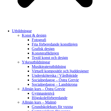
Utbildningar
Konst & design
Fotografi
Fria förberedande konstlinjen
Grafisk design
Konstgrafiklinjen
Textil konst och design
Yrkesutbildningar
Musikteaterutbildning
Virtuell kompositör och ljuddesigner
Undersköterska / Vårdbiträde
Socialpedagog – Östra Grevie
Socialpedagog – Landskrona
Allmän kurs – Östra Grevie
Gymnasienivå
Högskoleförberedande
Allmän kurs – Malmö
Grundskolekurs för vuxna