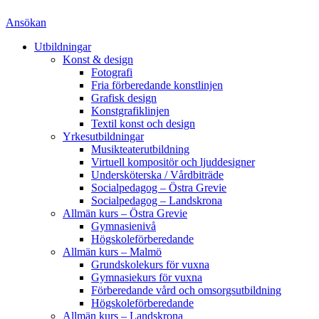
Ansökan
Utbildningar
Konst & design
Fotografi
Fria förberedande konstlinjen
Grafisk design
Konstgrafiklinjen
Textil konst och design
Yrkesutbildningar
Musikteaterutbildning
Virtuell kompositör och ljuddesigner
Undersköterska / Vårdbiträde
Socialpedagog – Östra Grevie
Socialpedagog – Landskrona
Allmän kurs – Östra Grevie
Gymnasienivå
Högskoleförberedande
Allmän kurs – Malmö
Grundskolekurs för vuxna
Gymnasiekurs för vuxna
Förberedande vård och omsorgsutbildning
Högskoleförberedande
Allmän kurs – Landskrona