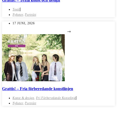
Grattis! – Textil konst och design
Textil
Nyheter
,
Porträtt
17 JUNI, 2026
Grattis! – Fria förberedande konstlinjen
Konst & design
,
Fri Förberedande Konstlinje
Nyheter
,
Porträtt