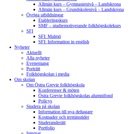
Allmän kurs – Gymnasienivå – Landskrona
Allmän kurs – Grundskolenivå – Landskrona
Övriga utbildningar
Etableringskurs
SMF – studiemotiverande folkhögskolekurs
SFI
SFI: Malmö
SFI: Information in english
Nyheter
Aktuellt
Alla nyheter
Evenemang
Porträtt
Folkhögskolan i media
Om skolan
Om Östra Grevie folkhögskola
Konferenser & möten
Östra Grevie folkhögskolas alumnifond
Policys
Studera på skolan
Information till nya deltagare
Kostnader och terminstider
Studeranderätt
Portfolio
Internat