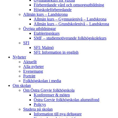
Gymnasiekurs för vuxna
Förberedande vård och omsorgsutbildning
Högskoleförberedande
Allmän kurs – Landskrona
Allmän kurs – Gymnasienivå – Landskrona
Allmän kurs – Grundskolenivå – Landskrona
Övriga utbildningar
Etableringskurs
SMF – studiemotiverande folkhögskolekurs
SFI
SFI: Malmö
SFI: Information in english
Nyheter
Aktuellt
Alla nyheter
Evenemang
Porträtt
Folkhögskolan i media
Om skolan
Om Östra Grevie folkhögskola
Konferenser & möten
Östra Grevie folkhögskolas alumnifond
Policys
Studera på skolan
Information till nya deltagare