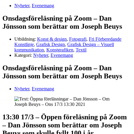
Nyheter
,
Evenemang
Onsdagsföreläsning på Zoom – Dan
Jönsson som berättar om Joseph Beuys
Utbildning:
Konst & design
,
Fotografi
,
Fri Förberedande
Konstlinje
,
Grafisk Design
,
Grafisk Design – Visuell
kommunikation
,
Konstgrafiken
,
Textil
Kategori:
Nyheter
,
Evenemang
Onsdagsföreläsning på Zoom – Dan
Jönsson som berättar om Joseph Beuys
Nyheter
,
Evenemang
13:30 17/3 – Öppen föreläsning på Zoom
– Dan Jönsson som berättar om Joseph
Beuys som skulle fyllt 100 i år