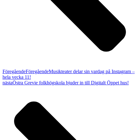
Föregående
Föregående
Musikteater delar sin vardag på Instagram –
hela vecka 11!
nästa
Östra Grevie folkhögskola bjuder in till Digitalt Öppet hus!