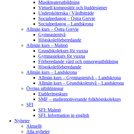
Musikteaterutbildning
Virtuell kompositör och ljuddesigner
Undersköterska / Vårdbiträde
Socialpedagog – Östra Grevie
Socialpedagog – Landskrona
Allmän kurs – Östra Grevie
Gymnasienivå
Högskoleförberedande
Allmän kurs – Malmö
Grundskolekurs för vuxna
Gymnasiekurs för vuxna
Förberedande vård och omsorgsutbildning
Högskoleförberedande
Allmän kurs – Landskrona
Allmän kurs – Gymnasienivå – Landskrona
Allmän kurs – Grundskolenivå – Landskrona
Övriga utbildningar
Etableringskurs
SMF – studiemotiverande folkhögskolekurs
SFI
SFI: Malmö
SFI: Information in english
Nyheter
Aktuellt
Alla nyheter