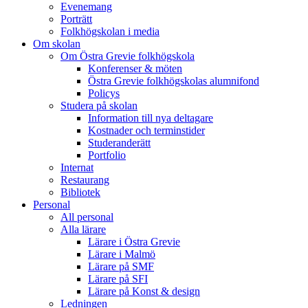
Evenemang
Porträtt
Folkhögskolan i media
Om skolan
Om Östra Grevie folkhögskola
Konferenser & möten
Östra Grevie folkhögskolas alumnifond
Policys
Studera på skolan
Information till nya deltagare
Kostnader och terminstider
Studeranderätt
Portfolio
Internat
Restaurang
Bibliotek
Personal
All personal
Alla lärare
Lärare i Östra Grevie
Lärare i Malmö
Lärare på SMF
Lärare på SFI
Lärare på Konst & design
Ledningen