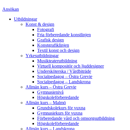
Ansökan
Utbildningar
Konst & design
Fotografi
Fria förberedande konstlinjen
Grafisk design
Konstgrafiklinjen
Textil konst och design
Yrkesutbildningar
Musikteaterutbildning
Virtuell kompositör och ljuddesigner
Undersköterska / Vårdbiträde
Socialpedagog – Östra Grevie
Socialpedagog – Landskrona
Allmän kurs – Östra Grevie
Gymnasienivå
Högskoleförberedande
Allmän kurs – Malmö
Grundskolekurs för vuxna
Gymnasiekurs för vuxna
Förberedande vård och omsorgsutbildning
Högskoleförberedande
Allmän kurs – Landskrona