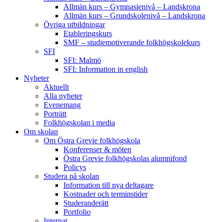
Allmän kurs – Gymnasienivå – Landskrona
Allmän kurs – Grundskolenivå – Landskrona
Övriga utbildningar
Etableringskurs
SMF – studiemotiverande folkhögskolekurs
SFI
SFI: Malmö
SFI: Information in english
Nyheter
Aktuellt
Alla nyheter
Evenemang
Porträtt
Folkhögskolan i media
Om skolan
Om Östra Grevie folkhögskola
Konferenser & möten
Östra Grevie folkhögskolas alumnifond
Policys
Studera på skolan
Information till nya deltagare
Kostnader och terminstider
Studeranderätt
Portfolio
Internat